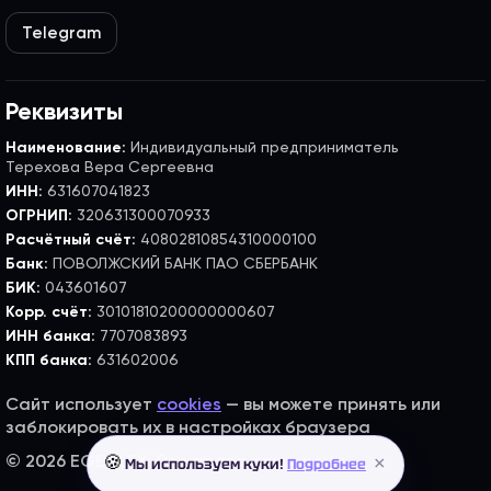
Telegram
Реквизиты
Наименование:
Индивидуальный предприниматель
Терехова Вера Сергеевна
ИНН:
631607041823
ОГРНИП:
320631300070933
Расчётный счёт:
40802810854310000100
Банк:
ПОВОЛЖСКИЙ БАНК ПАО СБЕРБАНК
БИК:
043601607
Корр. счёт:
30101810200000000607
ИНН банка:
7707083893
КПП банка:
631602006
Сайт использует
cookies
— вы можете принять или
заблокировать их в настройках браузера
×
🍪
© 2026 EGE FLEX. Все права защищены.
Мы используем куки!
Подробнее