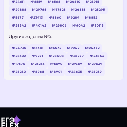
№24611
№6559
№6566
№24810
№23915
№29888
№29766
№17625
№24335
№25295
№5677
№23913
№8860
№9289
№8852
№28342
№40142
№29806
№6042
№30113
Другие задания №5:
№24735
№5681
№6572
№9242
№24372
№28502
№9271
№28408
№28277
№23844
№17574
№25233
№5690
№29389
№29639
№28230
№8968
№8901
№24635
№28239