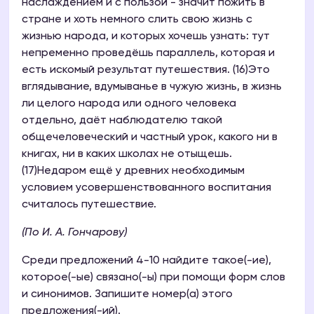
наслаждением и с пользой - значит пожить в
стране и хоть немного слить свою жизнь с
жизнью народа, и которых хочешь узнать: тут
непременно проведёшь параллель, которая и
есть искомый результат путешествия. (16)Это
вглядывание, вдумыванье в чужую жизнь, в жизнь
ли целого народа или одного человека
отдельно, даёт наблюдателю такой
общечеловеческий и частный урок, какого ни в
книгах, ни в каких школах не отыщешь.
(17)Недаром ещё у древних необходимым
условием усовершенствованного воспитания
считалось путешествие.
(По И. А. Гончарову)
Среди предложений 4-10 найдите такое(-ие),
которое(-ые) связано(-ы) при помощи форм слов
и синонимов. Запишите номер(а) этого
предложения(-ий).