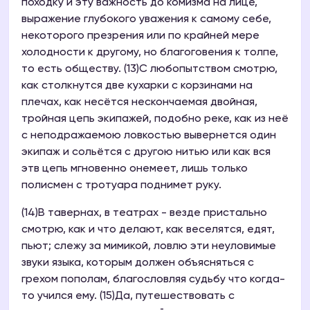
походку и эту важность до комизма на лице,
выражение глубокого уважения к самому себе,
некоторого презрения или по крайней мере
холодности к другому, но благоговения к толпе,
то есть обществу. (13)С любопытством смотрю,
как столкнутся две кухарки с корзинами на
плечах, как несётся нескончаемая двойная,
тройная цепь экипажей, подобно реке, как из неё
с неподражаемою ловкостью вывернется один
экипаж и сольётся с другою нитью или как вся
этв цепь мгновенно онемеет, лишь только
полисмен с тротуара поднимет руку.
(14)В тавернах, в театрах - везде пристально
смотрю, как и что делают, как веселятся, едят,
пьют; слежу за мимикой, ловлю эти неуловимые
звуки языка, которым должен объясняться с
грехом пополам, благословляя судьбу что когда-
то учился ему. (15)Да, путешествовать с