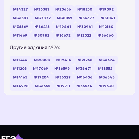
№14327
№36381
№20656
№18250
№19092
№36587
№37872
№38059
№36697
№31041
№36569
№36415
№19441
№30941
№12160
№11469
№30982
№16672
№12022
№36660
Другие задания №26:
№11344
№20008
№19414
№21268
№36694
№11205
№17069
№36599
№36471
№18552
№14165
№17204
№36529
№16456
№36545
№14998
№36655
№19711
№36534
№19630