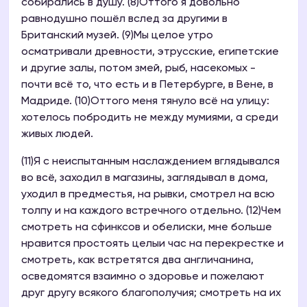
собирались в душу. (8)Оттого я довольно
равнодушно пошёл вслед за другими в
Британский музей. (9)Мы целое утро
осматривали древности, этрусские, египетские
и другие залы, потом змей, рыб, насекомых -
почти всё то, что есть и в Петербурге, в Вене, в
Мадриде. (10)Оттого меня тянуло всё на улицу:
хотелось побродить не между мумиями, а среди
живых людей.
(11)Я с неиспытанным наслаждением вглядывался
во всё, заходил в магазины, заглядывал в дома,
уходил в предместья, на рывки, смотрел на всю
толпу и на каждого встречного отдельно. (12)Чем
смотреть на сфинксов и обелиски, мне больше
нравится простоять целыи час на перекрестке и
смотреть, как встретятся два англичанина,
осведомятся взаимно о здоровье и пожелают
друг другу всякого благополучия; смотреть на их