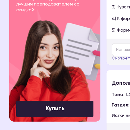
лучшим преподавателем со
3) Чувс
скидкой!
4) К фо
5) Форм
Смотрет
Допол
Тема:
1.
Раздел:
Купить
Источни