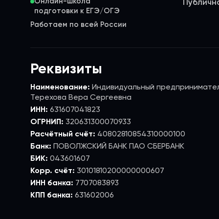
Онлайн-школа
Публичн
Работаем по всей России
Реквизиты
Наименование:
Индивидуальный предпринимате
Терехова Вера Сергеевна
ИНН:
631607041823
ОГРНИП:
320631300070933
Расчётный счёт:
40802810854310000100
Банк:
ПОВОЛЖСКИЙ БАНК ПАО СБЕРБАНК
БИК:
043601607
Корр. счёт:
30101810200000000607
ИНН банка:
7707083893
КПП банка:
631602006