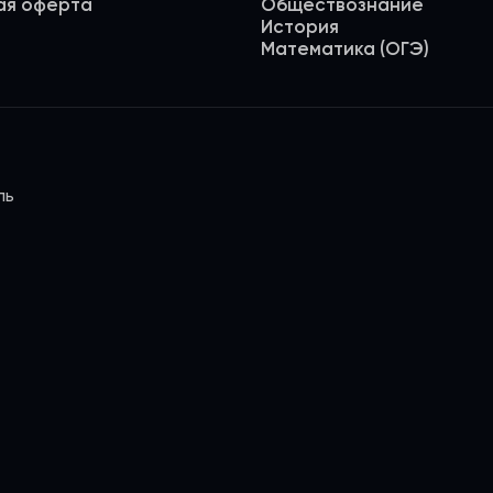
ая оферта
Обществознание
История
Математика (ОГЭ)
ль