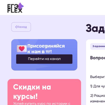
Зад
Назад
Присоединяйся
Задание
к нам в тг!
Вопрос
Перейти на канал
Выберит
Скидки на
1) Для 
курсы!
2) Раци
изменен
Успей купить курс по истории с