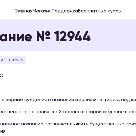
Главная
Магазин
Поддержка
Бесплатные курсы
ание № 12944
 2
№12944
:
е верные суждения о познании и запишите цифры, под ко
чувственного познания свойственно воспроизведение вне
ональное познание позволяет выявить существенные приз
ия.