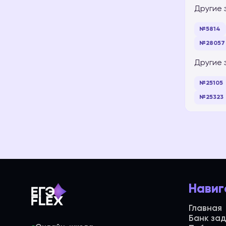
Другие 
№5814
№28057
Другие 
№25105
№25323
Навиг
Главная
Банк за