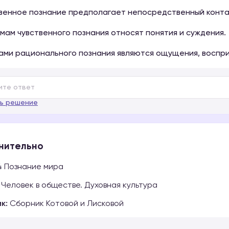
твенное познание предполагает непосредственный конта
рмам чувственного познания относят понятия и суждения.
ами рационального познания являются ощущения, воспри
ь решение
нительно
4 Познание мира
Человек в обществе. Духовная культура
к:
Сборник Котовой и Лисковой