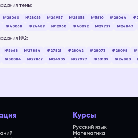
задания темы:
№28040
№28055
№24957
№28058
№5810
№28044
№2
№40068
№24489
№12960
№40092
№29737
№24847
задания №2:
№5668
№27884
№27821
№28042
№28073
№28098
№
№30084
№27867
№24905
№27997
№30109
№24880
ация
Курсы
Русский язык
даний
Математика