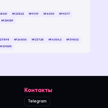
8061
№23822
№9139
№6000
№9077
№28059
27898
№24806
№23728
№40042
№39802
№29885
Контакты
Telegram