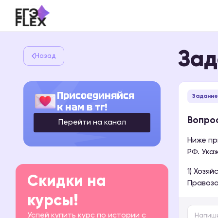
Зад
Назад
Присоединяйся
Задание
к нам в тг!
Вопрос
Перейти на канал
Ниже пр
РФ. Ука
1) Хозя
Скидки на
Правоза
курсы!
Успей купить курс по истории с