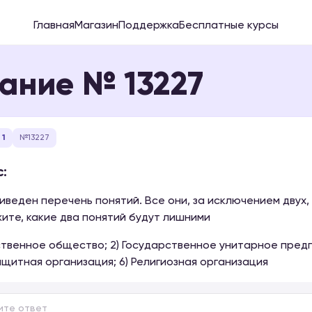
Главная
Магазин
Поддержка
Бесплатные курсы
ание № 13227
 1
№13227
:
иведен перечень понятий. Все они, за исключением двух,
жите, какие два понятий будут лишними
йственное общество; 2) Государственное унитарное предпр
щитная организация; 6) Религиозная организация