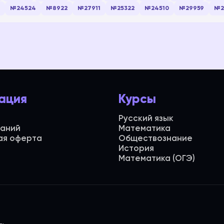
№24524
№8922
№27911
№25322
№24510
№29959
№2
ация
Курсы
Русский язык
даний
Математика
ая оферта
Обществознание
История
Математика (ОГЭ)