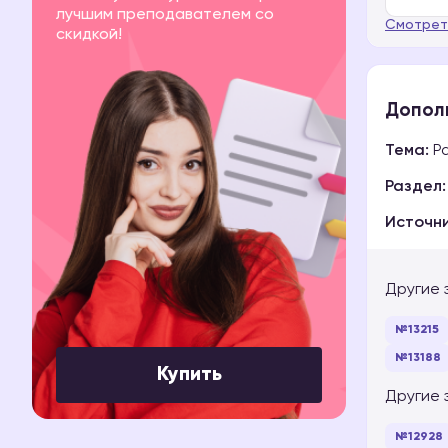
лучшим преподавателем со
Смотрет
скидкой!
Допол
Тема:
Ра
Раздел:
Источни
Другие 
№13215
№13188
Купить
Другие 
№12928