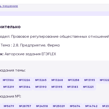
ь решение
нительно
здел: Правовое регулирование общественных отношений
Тема : 2.8. Предприятие. Фирма
к:
Авторские задания ЕГЭFLEX
задания темы:
№13186
№13226
№13265
№13268
№13258
№13193
№132
№13219
№13184
№13190
№13195
№13183
№13221
задания №1:
№5679
№28757
№24518
№25029
№5674
№14742
№23