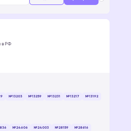
 в РФ
29
№13203
№13259
№13231
№13217
№13192
836
№24606
№24003
№28159
№28616