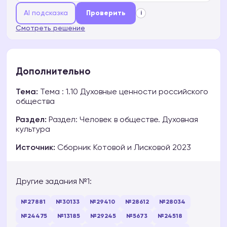
AI подсказка
Проверить
i
Смотреть решение
Дополнительно
Тема:
Тема : 1.10 Духовные ценности российского
общества
Раздел:
Раздел: Человек в обществе. Духовная
культура
Источник:
Сборник Котовой и Лисковой 2023
Другие задания №1:
№27881
№30133
№29410
№28612
№28034
№24475
№13185
№29245
№5673
№24518