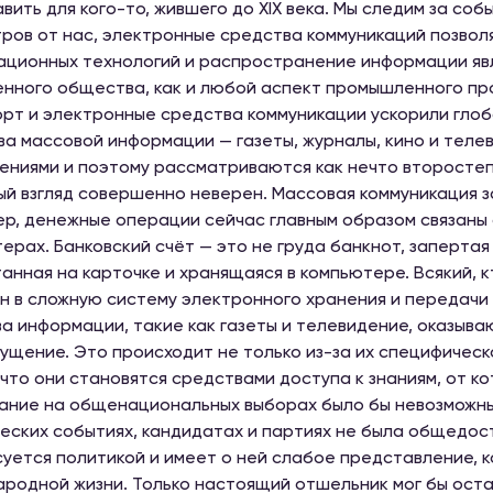
вить для кого-то, жившего до XIX века. Мы следим за соб
ров от нас, электронные средства коммуникаций позвол
ционных технологий и распространение информации яв
нного общества, как и любой аспект промышленного про
рт и электронные средства коммуникации ускорили гло
а массовой информации — газеты, журналы, кино и теле
ениями и поэтому рассматриваются как нечто второсте
й взгляд совершенно неверен. Массовая коммуникация з
р, денежные операции сейчас главным образом связаны
ерах. Банковский счёт — это не груда банкнот, запертая
анная на карточке и хранящаяся в компьютере. Всякий, 
н в сложную систему электронного хранения и передач
а информации, такие как газеты и телевидение, оказыва
щение. Это происходит не только из-за их специфическо
 что они становятся средствами доступа к знаниям, от к
ание на общенациональных выборах было бы невозможны
еских событиях, кандидатах и партиях не была общедост
уется политикой и имеет о ней слабое представление, к
родной жизни. Только настоящий отшельник мог бы остав