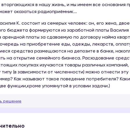
 вторгающихся в нашу жизнь, и мы имеем все основания п
может оказаться радиоприёмник...
асилия К. состоит из семерых человек: он, его жена, дво
го бюджета формируются из заработной платы Василия и
з арендной платы за сдаваемую по договору найма квар
очередь на приобретение еды, одежды, лекарств, оплат
еся средства размещаются на депозите в банке, нако
ть на открытие семейного бизнеса. Расходование средс
тоящих покупках изучаются товары различных компаний, 
у типу (в зависимости от численности) можно отнести э
имер? Как называют такое поведение потребителя? Каки
ве функции,кроме упомянутой в условии задачи.)
ь решение
нительно