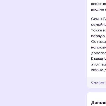
властно
вполне 
Семья В
семейно
также и
первую 
Оставши
направи
дорогос
К каком
этот пр
любые д
Смотрет
Допол