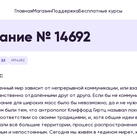
Главная
Магазин
Поддержка
Бесплатные курсы
ание № 14692
 22
№14692
:
нный мир зависит от непрерывной коммуникации, или вз
нственно отдалёнными друг от друга. Если бы не коммун
ание для широких масс было бы невозможно, да и не нужн
м были тем, что антрополог Клиффорд Гиртц называл ло
соответствии со своими традициями, и, хотя общие идеи 
али всё большие территории, процесс распространения 
ым и непостоянным. Сегодня мы живём в «едином мире»,