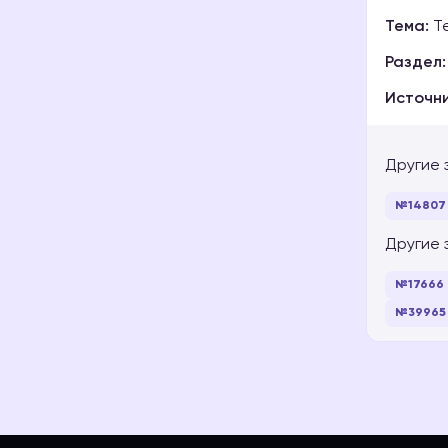
Тема:
Те
Раздел:
Источни
Другие 
№14807
Другие 
№17666
№39965