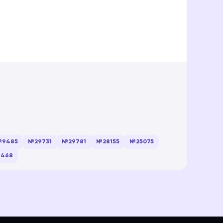
9485
№29731
№29781
№28155
№25075
468