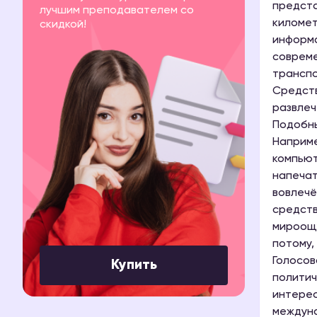
предста
лучшим преподавателем со
километ
скидкой!
информа
совреме
транспо
Средств
развлеч
Подобны
Наприме
компьют
напечат
вовлечё
средств
мироощу
потому,
Голосов
Купить
политич
интерес
междуна