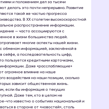
ытиями и положением дел за тысячи
яют делать это почти непрерывно. Развитие
ляются такой же частью прогресса
изводства. В XX столетии высокоскоростной
бальное распространение информации.
видение — часто ассоциируются с
пенное в жизни большинства людей.
атрагивает многие аспекты нашей жизни.
 с обменом информацией, заключённой в
 в сейфе, а последовательность цифр,
кто пользуется кредитными карточками,
и информации. Даже «расслабляющие»
ют огромное влияние на наше
го воздействия на наши позиции, сколько
оторых зависит общественная жизнь.
м, если бы информация о текущих
упной. Даже тем, кто в целом не
ое-что известно о событиях национальной и
аться в стороне от «новостей», столь