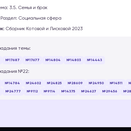
ма: 3.5. Семья и брак
Раздел: Социальная сфера
к:
Сборник Котовой и Лисковой 2023
задания темы:
№17687
№17677
№14804
№14803
№14443
задания №22:
№14784
№24602
№24825
№28609
№24950
№14511
№
№24777
№9112
№9114
№14375
№24627
№29456
№28