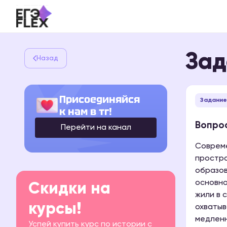
Зад
Назад
Присоединяйся
Задание
к нам в тг!
Вопрос
Перейти на канал
Совреме
простра
образов
основно
Скидки на
жили в 
курсы!
охватыв
медленн
Успей купить курс по истории с