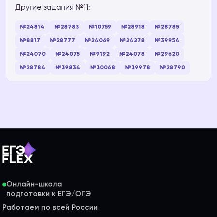
Другие задания №11:
№24814
№28783
№10759
№28918
№28785
№8817
№28777
№24069
№24278
№39954
№24070
№24075
№9192
№24078
№29620
№28784
№39834
№30068
№39978
№28790
Онлайн-школа
Работаем по всей России