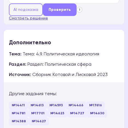
AI подсказка
Проверить
i
Смотреть решение
Дополнительно
Тема:
Тема: 4.9. Политическая идеология
Раздел:
Раздел: Политическая сфера
Источник:
Сборник Котовой и Лисковой 2023
Другие задания темы:
№14411
№14613
№14593
№14466
№17616
№14781
№17701
№14623
№14727
№14630
№14388
№14627