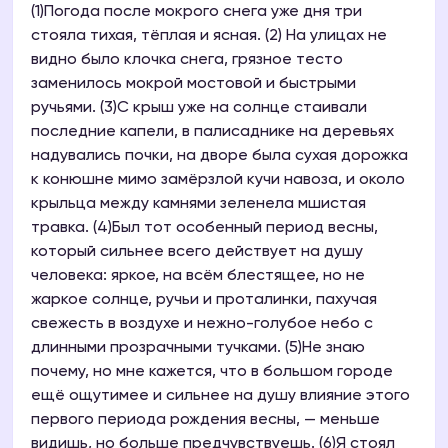
(1)Погода после мокрого снега уже дня три
стояла тихая, тёплая и ясная. (2) На улицах не
видно было клочка снега, грязное тесто
заменилось мокрой мостовой и быстрыми
ручьями. (3)С крыш уже на солнце стаивали
последние капели, в палисаднике на деревьях
надувались почки, на дворе была сухая дорожка
к конюшне мимо замёрзлой кучи навоза, и около
крыльца между камнями зеленела мшистая
травка. (4)Был тот особенный период весны,
который сильнее всего действует на душу
человека: яркое, на всём блестящее, но не
жаркое солнце, ручьи и проталинки, пахучая
свежесть в воздухе и нежно-голубое небо с
длинными прозрачными тучками. (5)Не знаю
почему, но мне кажется, что в большом городе
ещё ощутимее и сильнее на душу влияние этого
первого периода рождения весны, — меньше
видишь, но больше предчувствуешь. (6)Я стоял