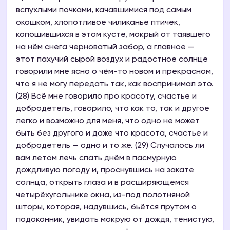
вспухлыми почками, качавшимися под самым
окошком, хлопотливое чиликанье птичек,
копошившихся в этом кусте, мокрый от таявшего
на нём снега черноватый забор, а главное —
этот пахучий сырой воздух и радостное солнце
говорили мне ясно о чём-то новом и прекрасном,
что я не могу передать так, как воспринимал это.
(28) Всё мне говорило про красоту, счастье и
добродетель, говорило, что как то, так и другое
легко и возможно для меня, что одно не может
быть без другого и даже что красота, счастье и
добродетель — одно и то же. (29) Случалось ли
вам летом лечь спать днём в пасмурную
дождливую погоду и, проснувшись на закате
солнца, открыть глаза и в расширяющемся
четырёхугольнике окна, из-под полотняной
шторы, которая, надувшись, бьётся прутом о
подоконник, увидать мокрую от дождя, тенистую,