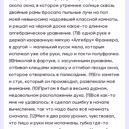
около окна, в которое утреннее солнце сквозь
двойные рамы бросало пыльные лучи на пол
моей невыносимо надоевшей классной комнаты,
и решал на чёрной доске какое-то длинное
алгебраическое уравнение. (7)В одной руке я
держал изорванную мягкую «Алгебру» Франкера,
в другой — маленький кусок мела, которым
испачкал уже обе руки, лицо и локти полуфрачка.
(8)Николай в фартуке, с засученными рукавами,
отбивал клещами замазку и отгибал гвозди окна,
которое отворялось в палисадник. (9)Его занятие
и стук, который он производил, развлекали моё
внимание. (10)Притом я был в весьма дурном,
недовольном расположении духа. (11)Всё как-то
мне не удавалось: я сделал ошибку в начале
вычисления, так что надо было всё начинать
сначала. (12)Мел я два раза уронил, чувствовал,
что лицо и руки мои испачканы, губка где-то