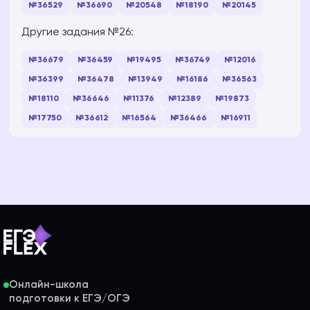
№36529
№36690
№20548
№18190
№20145
Другие задания №26:
№36679
№36459
№19495
№36749
№12016
№36399
№36478
№13949
№16186
№36563
№18110
№36646
№11376
№12389
№19873
№17750
№36612
№16564
№36466
№16911
Онлайн-школа