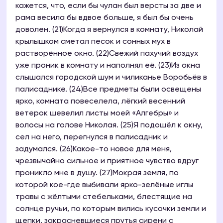
кажется, что, если бы чулан был версты за две и
рама весила бы вдвое больше, я был бы очень
доволен. (21)Когда я вернулся в комнату, Николай
крылышком сметал песок и сонных мух в
растворённое окно. (22)Свежий пахучий воздух
уже проник в комнату и наполнял её. (23)Из окна
слышался городской шум и чиликанье Воробьёв в
палисаднике. (24)Все предметы были освещены
ярко, комната повеселела, лёгкий весенний
ветерок шевелил листы моей «Алгебры» и
волосы на голове Николая. (25)Я подошёл к окну,
сел на него, перегнулся в палисадник и
задумался. (26)Какое-то новое для меня,
чрезвычайно сильное и приятное чувство вдруг
проникло мне в душу. (27)Мокрая земля, по
которой кое-где выбивали ярко-зелёные иглы
травы с жёлтыми стебельками, блестящие на
солнце ручьи, по которым вились кусочки земли и
щепки, закрасневшиеся прутья сирени с