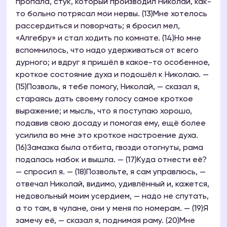
пропала, стук, который производил Николай, как-
то больно потрясал мои нервы. (13)Мне хотелось
рассердиться и поворчать; я бросил мел,
«Алгебру» и стал ходить по комнате. (14)Но мне
вспомнилось, что надо удерживаться от всего
дурного; и вдруг я пришёл в какое-то особенное,
кроткое состояние духа и подошёл к Николаю. —
(15)Позволь, я тебе помогу, Николай, — сказал я,
стараясь дать своему голосу самое кроткое
выражение; и мысль, что я поступаю хорошо,
подавив свою досаду и помогая ему, ещё более
усилила во мне это кроткое настроение духа.
(16)Замазка была отбита, гвозди отогнуты, рама
подалась набок и вышла. — (17)Куда отнести её?
— спросил я. — (18)Позвольте, я сам управлюсь, —
отвечал Николай, видимо, удивлённый и, кажется,
недовольный моим усердием, — надо не спутать,
а то там, в чулане, они у меня по номерам. — (19)Я
замечу её, — сказал я, поднимая раму. (20)Мне