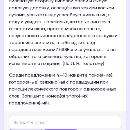
лиловатую сторону липовой аллеи и сырую
садовую дорожку, освещённую яркими косыми
лучами, услыхать вдруг весёлую жизнь птиц в
саду и увидать насекомых, которые вьются в
отверстии окна, просвечивая на солнце,
почувствовать запах последождевого воздуха и
торопливо вскочить, чтобы идти в сад
порадоваться жизни? (30)Если случалось, то вот
образчик того сильного чувства, которое я
испытывал в это время. (По Л. Н. Толстому)
Среди предложений 4—10 найдите такое(-ие),
которое(-ые) связано(-ы) с предыдущим при
помощи лексического повтора и однокоренных
слов. Запишите номер(а) этого(-их)
предложения(-ий).