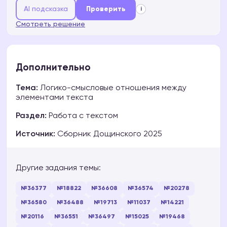
AI подсказка
Проверить
i
Смотреть решение
Дополнительно
Тема:
Логико-смысловые отношения между
элементами текста
Раздел:
Работа с текстом
Источник:
Сборник Дощинского 2025
Другие задания темы:
№36377
№18822
№36608
№36574
№20278
№36580
№36488
№19713
№11037
№14221
№20116
№36551
№36497
№15025
№19468