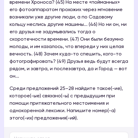
времени Хроноса? (45) На месте «пойманных»
его фотоаппаратом прохожих через мгновение
возникали уже другие люди, а по Садовому
кольцу неслись другие машины... (46) Но ни он, ни
его друзья не задумывались тогда о
скоротечности времени. (47) Они были безумно
молоды, и им казалось, что впереди у них целая
вечность. (48) Зачем куда-то спешить, кого-то
фотографировать? (49) Друзья ведь будут всегда
рядом, и завтра, и послезавтра, да и Город — вот
он...
Среди предложений 25–28 найдите такое(-ие),
которое(-ые) связано(-ы) с предыдущим при
помощи притяжательного местоимения и
однокоренной лексики. Напишите номер(-а)
этого(-их) предложения(-ий).