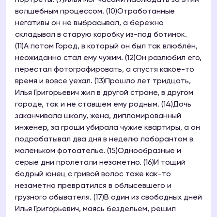
портреты. (9)Илья мог часами наблюдать за этим
волшебным процессом. (10)Отработанные
негативы он не выбрасывал, а бережно
складывал в старую коробку из-под ботинок.
(11)А потом Город, в который он был так влюблён,
неожиданно стал ему чужим. (12)Он разлюбил его,
перестал фотографировать, а спустя какое-то
время и вовсе уехал. (13)Прошло лет тридцать,
Илья Григорьевич жил в другой стране, в другом
городе, так и не ставшем ему родным. (14)Дочь
заканчивала школу, жена, дипломированный
инженер, за гроши убирала чужие квартиры, а он
подрабатывал два дня в неделю лаборантом в
маленьком фотоателье. (15)Однообразные и
серые дни пролетали незаметно. (16)И тощий
бодрый юнец с гривой волос тоже как-то
незаметно превратился в облысевшего и
грузного обывателя. (17)В один из свободных дней
Илья Григорьевич, маясь бездельем, решил