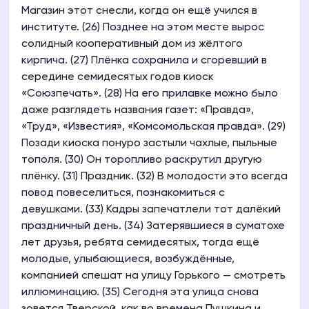
Магазин этот снесли, когда он ещё учился в
институте. (26) Позднее на этом месте вырос
солидный кооперативный дом из жёлтого
кирпича. (27) Плёнка сохранила и сгоревший в
середине семидесятых годов киоск
«Союзпечать». (28) На его прилавке можно было
даже разглядеть названия газет: «Правда»,
«Труд», «Известия», «Комсомольская правда». (29)
Позади киоска понуро застыли чахлые, пыльные
тополя. (30) Он торопливо раскрутил другую
плёнку. (31) Праздник. (32) В молодости это всегда
повод повеселиться, познакомиться с
девушками. (33) Кадры запечатлели тот далёкий
праздничный день. (34) Затерявшиеся в суматохе
лет друзья, ребята семидесятых, тогда ещё
молодые, улыбающиеся, возбуждённые,
компанией спешат на улицу Горького — смотреть
иллюминацию. (35) Сегодня эта улица снова