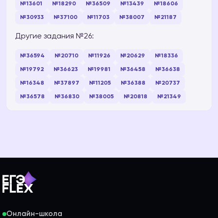
№13601
№18290
№36509
№13439
№18606
№30933
№37100
№11703
№38007
№21187
Другие задания №26:
№36594
№20710
№11926
№20629
№18336
№19792
№36623
№19981
№36458
№36638
№16348
№37897
№11205
№36388
№20737
№36578
№36830
№38005
№20818
№21349
Онлайн-школа