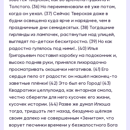
зовется Тверской, как во времена Пушкина и
Толстого. (36) Но переименовали её уже потом,
когда он уехал. (37) Сейчас Тверская даже в
будни освещена куда ярче и наряднее, чем в
праздничные дни семидесятых. (38) Тогдашние
гирлянды из лампочек, растянутые над улицей,
выглядят по-детски бесхитростно. (39) Но как
радостно гулялось под ними!.. (40) Илья
Григорьевич поставил коробку на подоконник и,
высоко подняв руки, принялся лихорадочно
просматривать окошечки негативов. (41) Его
сердце пело от радости: он нашёл наконец-то
заветные плёнки! (42) Это был его Город! (43)
Квадратики целлулоида, как янтарная смола,
честно сберегли для него кусочек его жизни,
кусочек истории. (44) Разве же думал Илюша
тогда, тридцать лет назад, бездумно щёлкая
своим далеко не совершенным «Зенитом», что
ворует песчинки времени у безжалостного Бога