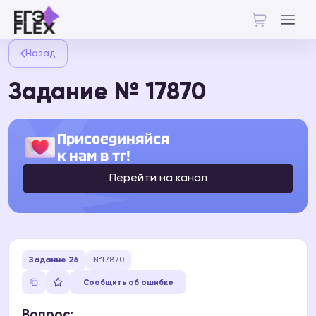
Назад
Задание № 17870
Присоединяйся
к нам в тг!
Перейти на канал
Задание 26
№17870
Сообщить об ошибке
Вопрос: