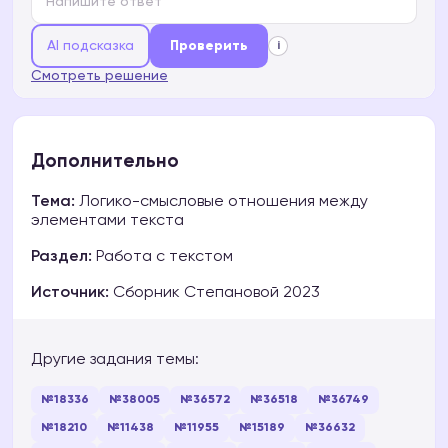
AI подсказка
Проверить
i
Смотреть решение
Дополнительно
Тема:
Логико-смысловые отношения между
элементами текста
Раздел:
Работа с текстом
Источник:
Сборник Степановой 2023
Другие задания темы:
№18336
№38005
№36572
№36518
№36749
№18210
№11438
№11955
№15189
№36632