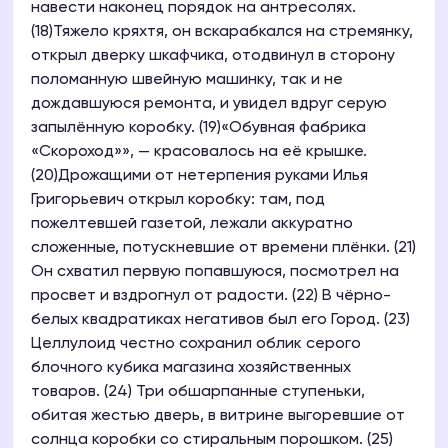
навести наконец порядок на антресолях.
(18)Тяжело кряхтя, он вскарабкался на стремянку,
открыл дверку шкафчика, отодвинул в сторону
поломанную швейную машинку, так и не
дождавшуюся ремонта, и увидел вдруг серую
запылённую коробку. (19)«Обувная фабрика
«Скороход»», — красовалось на её крышке.
(20)Дрожащими от нетерпения руками Илья
Григорьевич открыл коробку: там, под
пожелтевшей газетой, лежали аккуратно
сложенные, потускневшие от времени плёнки. (21)
Он схватил первую попавшуюся, посмотрел на
просвет и вздрогнул от радости. (22) В чёрно-
белых квадратиках негативов был его Город. (23)
Целлулоид честно сохранил облик серого
блочного кубика магазина хозяйственных
товаров. (24) Три обшарпанные ступеньки,
обитая жестью дверь, в витрине выгоревшие от
солнца коробки со стиральным порошком. (25)