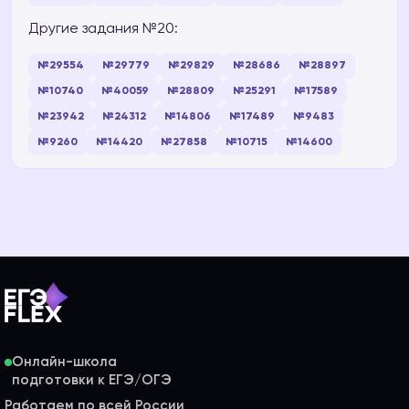
Другие задания №20:
№29554
№29779
№29829
№28686
№28897
№10740
№40059
№28809
№25291
№17589
№23942
№24312
№14806
№17489
№9483
№9260
№14420
№27858
№10715
№14600
Онлайн-школа
Работаем по всей России