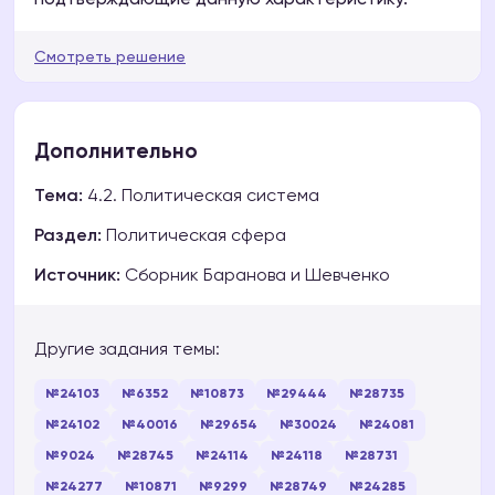
подтверждающие данную характеристику.
Смотреть решение
Дополнительно
Тема:
4.2. Политическая система
Раздел:
Политическая сфера
Источник:
Сборник Баранова и Шевченко
Другие задания темы:
№24103
№6352
№10873
№29444
№28735
№24102
№40016
№29654
№30024
№24081
№9024
№28745
№24114
№24118
№28731
№24277
№10871
№9299
№28749
№24285