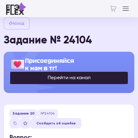
Назад
Задание № 24104
Присоединяйся
к нам в тг!
Перейти на канал
Задание 20
№24104
Сообщить об ошибке
Вопрос: