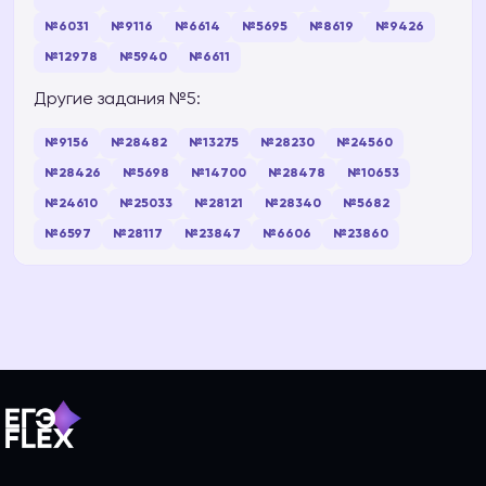
№6031
№9116
№6614
№5695
№8619
№9426
№12978
№5940
№6611
Другие задания №5:
№9156
№28482
№13275
№28230
№24560
№28426
№5698
№14700
№28478
№10653
№24610
№25033
№28121
№28340
№5682
№6597
№28117
№23847
№6606
№23860