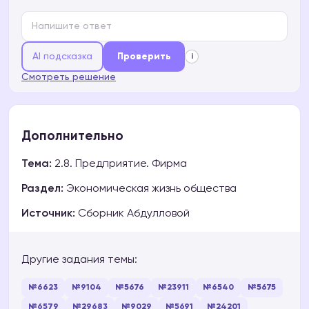
AI подсказка
Проверить
i
Смотреть решение
Дополнительно
Тема:
2.8. Предприятие. Фирма
Раздел:
Экономическая жизнь общества
Источник:
Сборник Абдулловой
Другие задания темы:
№6623
№9104
№5676
№23911
№6540
№5675
№6579
№29683
№9029
№5691
№24201