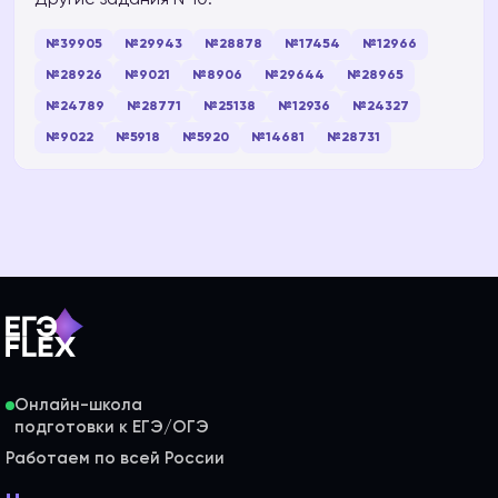
№39905
№29943
№28878
№17454
№12966
№28926
№9021
№8906
№29644
№28965
№24789
№28771
№25138
№12936
№24327
№9022
№5918
№5920
№14681
№28731
Онлайн-школа
Работаем по всей России