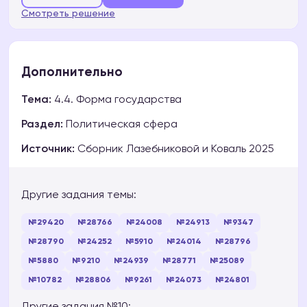
Смотреть решение
Дополнительно
Тема:
4.4. Форма государства
Раздел:
Политическая сфера
Источник:
Сборник Лазебниковой и Коваль 2025
Другие задания темы:
№29420
№28766
№24008
№24913
№9347
№28790
№24252
№5910
№24014
№28796
№5880
№9210
№24939
№28771
№25089
№10782
№28806
№9261
№24073
№24801
Другие задания №10: