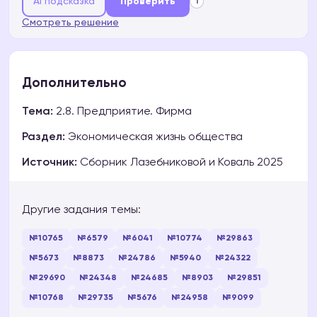
AI подсказка
Проверить
i
Смотреть решение
Дополнительно
Тема:
2.8. Предприятие. Фирма
Раздел:
Экономическая жизнь общества
Источник:
Сборник Лазебниковой и Коваль 2025
Другие задания темы:
№10765
№6579
№6041
№10774
№29863
№5673
№8873
№24786
№5940
№24322
№29690
№24348
№24685
№8903
№29851
№10768
№29735
№5676
№24958
№9099