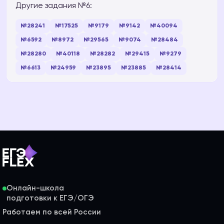
Другие задания №6:
№28241
№17525
№9179
№9142
№40094
№6592
№8972
№29565
№9074
№28484
№28280
№40118
№28282
№29415
№9279
№6613
№24959
№23895
№23885
№28414
Онлайн-школа
Работаем по всей России