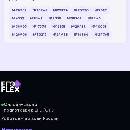
№28957
№28965
№29394
№28720
№9022
№6535
№9349
№9039
№28767
№9445
№39905
№17579
№12951
№29419
№40001
№28908
№30217
№24988
№14364
№24765
Онлайн-школа
Работаем по всей России