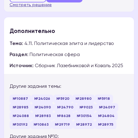
Смотреть решение
Дополнительно
Тема:
4.11. Политическая элита и лидерство
Раздел:
Политическая сфера
Источник:
Сборник Лазебниковой и Коваль 2025
Другие задания темы:
№10887
№24026
№5920
№28980
№5918
№28985
№24090
№24790
№9023
№24097
№24088
№28983
№8628
№30154
№24804
№30192
№10863
№29719
№28972
№28975
Другие задания №10: