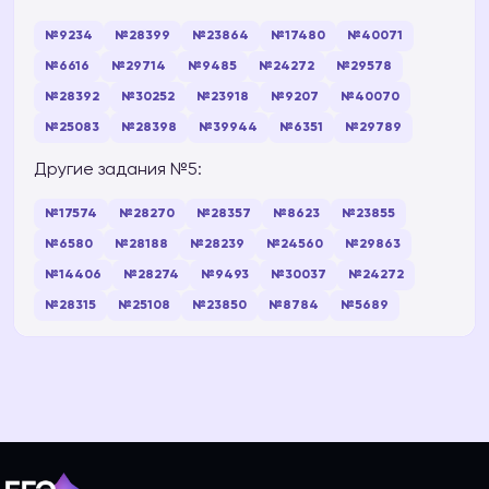
№9234
№28399
№23864
№17480
№40071
№6616
№29714
№9485
№24272
№29578
№28392
№30252
№23918
№9207
№40070
№25083
№28398
№39944
№6351
№29789
Другие задания №5:
№17574
№28270
№28357
№8623
№23855
№6580
№28188
№28239
№24560
№29863
№14406
№28274
№9493
№30037
№24272
№28315
№25108
№23850
№8784
№5689