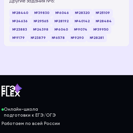
Другие задания №6:
№28440
№39830
№6046
№28320
№25109
№24636
№29565
№28192
№40142
№28484
№23883
№24398
№6040
№9074
№39950
№9179
№23879
№6578
№9290
№28281
Онлайн-школа
Работаем по всей России