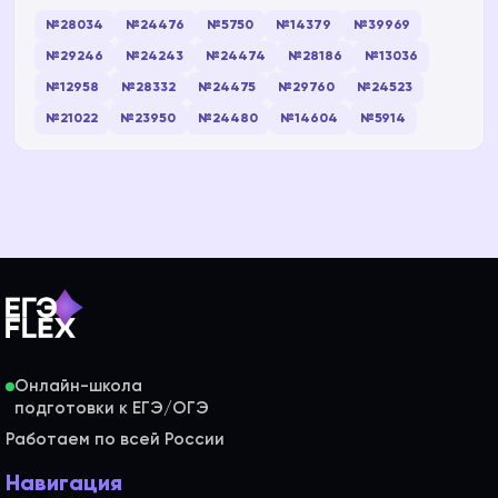
№28034
№24476
№5750
№14379
№39969
№29246
№24243
№24474
№28186
№13036
№12958
№28332
№24475
№29760
№24523
№21022
№23950
№24480
№14604
№5914
Онлайн-школа
Работаем по всей России
Навигация