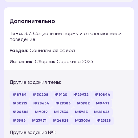
Дополнительно
Тема:
3.7. Социальные нормы и отклоняющееся
поведение
Раздел:
Социальная сфера
Источник:
Сборник Сорокина 2025
Другие задания темы:
№8789
№30208
№9120
№29932
№10894
№30215
№28654
№29383
№5982
№9471
№24588
№9019
№17534
№5983
№28626
№5985
№23971
№24828
№25036
№25128
Другие задания №1: