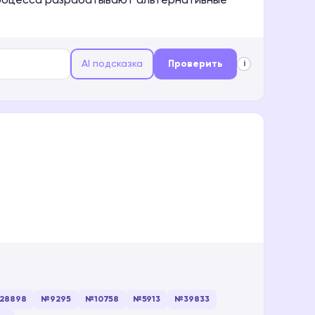
 процесса разрабатывают альтернативные
AI подсказка
Проверить
i
28898
№9295
№10758
№5913
№39833