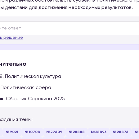
ётом различных обстоятельств субъекты политического
ы действий для достижения необходимых результатов.
ь решение
нительно
8. Политическая культура
Политическая сфера
к:
Сборник Сорокина 2025
задания темы:
№9021
№10708
№29609
№28888
№28893
№28876
№