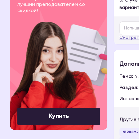
5) С уч
лучшим преподавателем со
вариант
скидкой!
Смотрет
Допол
Тема:
4.
Раздел:
Источни
Купить
Другие 
№28892