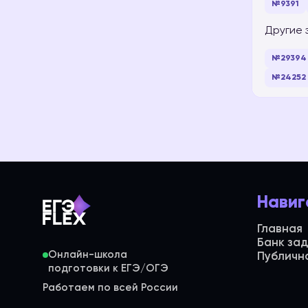
№9391
Другие 
№29394
№24252
Навиг
Главная
Банк за
Онлайн-школа
Публичн
Работаем по всей России