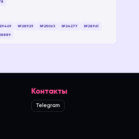
78
29469
№28929
№25063
№24277
№28961
28889
Контакты
Telegram