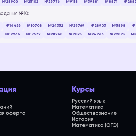
№28900
№25102
№29776
№9118
№39881
№8871
№288
задания №10:
№14455
№10708
№24352
№29769
№28903
№5898
№
№12966
№17579
№28968
№9023
№24963
№29893
№
ация
Курсы
Русский язык
даний
Математика
ая оферта
Обществознание
История
Математика (ОГЭ)