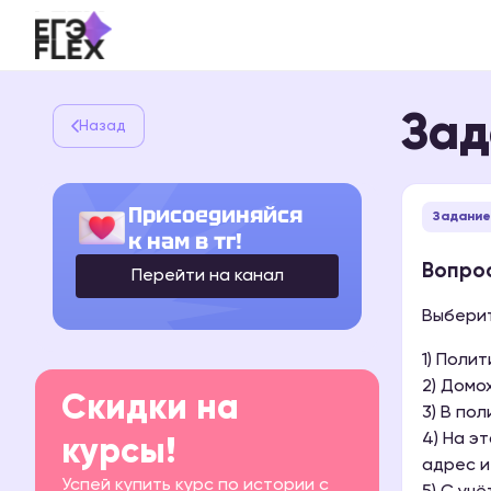
Зад
Назад
Присоединяйся
Задание
к нам в тг!
Вопрос
Перейти на канал
Выберит
1) Поли
2) Домо
Скидки на
3) В по
4) На э
курсы!
адрес и
Успей купить курс по истории с