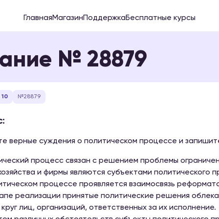
Главная
Магазин
Поддержка
Бесплатные курсы
ание № 28879
 10
№28879
:
е верные суждения о политическом процессе и запишите
тический процесс связан с решением проблемы ограниче
хозяйства и фирмы являются субъектами политического п
литическом процессе проявляется взаимосвязь реформато
тапе реализации принятые политические решения облека
 круг лиц, организаций, ответственных за их исполнение.