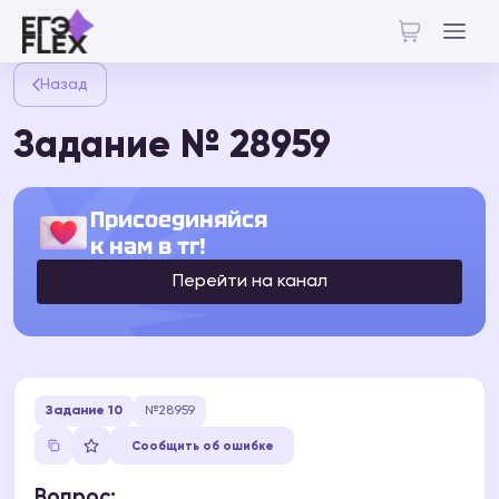
Назад
Задание № 28959
Присоединяйся
к нам в тг!
Перейти на канал
Задание 10
№28959
Сообщить об ошибке
Вопрос: