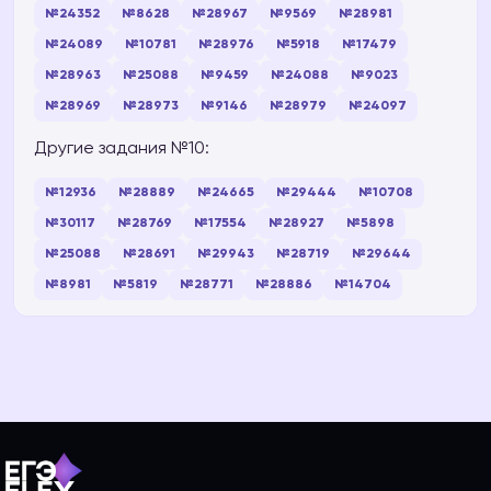
№24352
№8628
№28967
№9569
№28981
№24089
№10781
№28976
№5918
№17479
№28963
№25088
№9459
№24088
№9023
№28969
№28973
№9146
№28979
№24097
Другие задания №10:
№12936
№28889
№24665
№29444
№10708
№30117
№28769
№17554
№28927
№5898
№25088
№28691
№29943
№28719
№29644
№8981
№5819
№28771
№28886
№14704