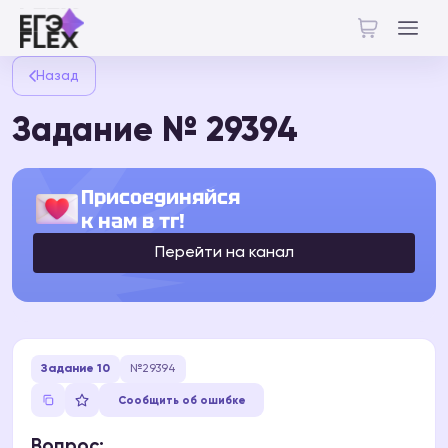
Назад
Задание № 29394
Присоединяйся
к нам в тг!
Перейти на канал
Задание 10
№29394
Сообщить об ошибке
Вопрос: