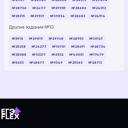
№8947
№24945
№28684
№24013
№29494
№28706
№24117
№29959
№28686
№24012
№25315
№29519
№39834
№28683
№24514
Другие задания №10:
№5918
№29819
№29968
№28930
№30167
№25238
№24277
№10781
№28691
№28734
№25088
№30217
№6532
№40001
№17479
№5653
№28877
№9349
№25063
№28713