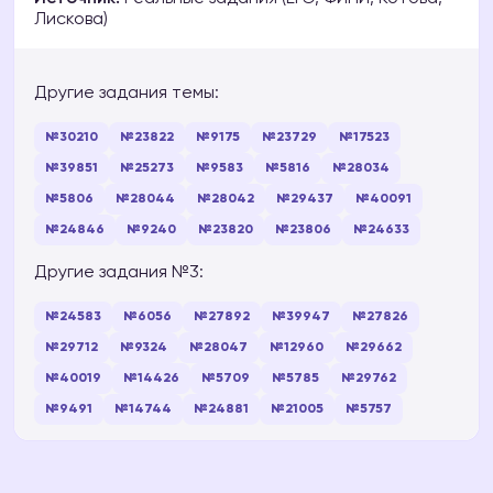
Лискова)
Другие задания темы:
№30210
№23822
№9175
№23729
№17523
№39851
№25273
№9583
№5816
№28034
№5806
№28044
№28042
№29437
№40091
№24846
№9240
№23820
№23806
№24633
Другие задания №3:
№24583
№6056
№27892
№39947
№27826
№29712
№9324
№28047
№12960
№29662
№40019
№14426
№5709
№5785
№29762
№9491
№14744
№24881
№21005
№5757