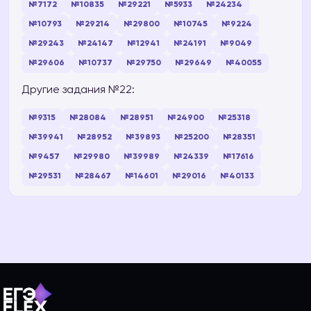
№7172
№10835
№29221
№5933
№24234
№10793
№29214
№29800
№10745
№9224
№29243
№24147
№12941
№24191
№9049
№29606
№10737
№29750
№29649
№40055
Другие задания №22:
№9315
№28084
№28951
№24900
№25318
№39941
№28952
№39893
№25200
№28351
№9457
№29980
№39989
№24339
№17616
№29531
№28467
№14601
№29016
№40133