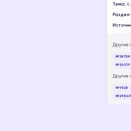
Тема:
4.
Раздел:
Источни
Другие 
№28758
№24019
Другие 
№9525
№29845