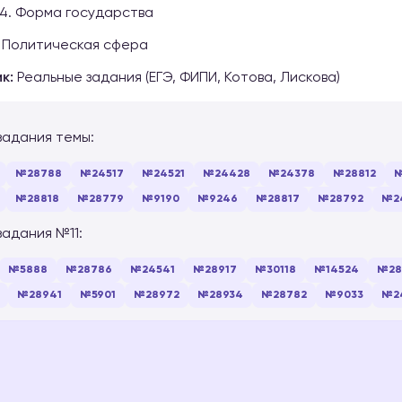
4. Форма государства
Политическая сфера
к:
Реальные задания (ЕГЭ, ФИПИ, Котова, Лискова)
задания темы:
№28788
№24517
№24521
№24428
№24378
№28812
№
№28818
№28779
№9190
№9246
№28817
№28792
№2
задания №11:
№5888
№28786
№24541
№28917
№30118
№14524
№28
№28941
№5901
№28972
№28934
№28782
№9033
№2