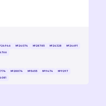
24946
№24074
№28785
№24328
№24691
4766
774
№28874
№5655
№9474
№9297
4081