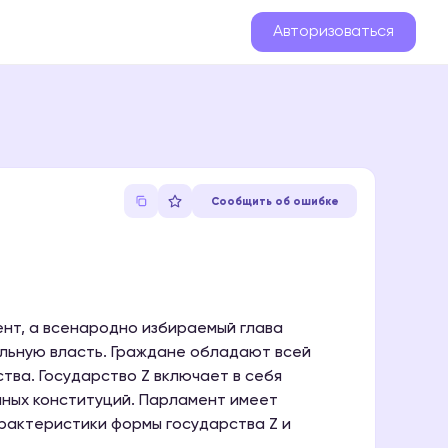
Авторизоваться
Сообщить об ошибке
нт, а всенародно избираемый глава
льную власть. Граждане обладают всей
тва. Государство Z включает в себя
нных конституций. Парламент имеет
арактеристики формы государства Z и