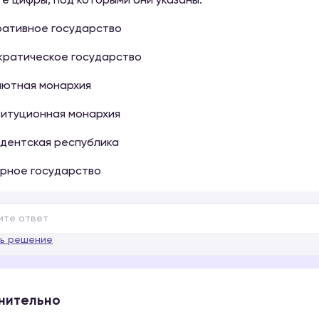
е цифры, под которыми они указаны.
ративное государство
кратическое государство
лютная монархия
титуционная монархия
идентская республика
арное государство
ь решение
нительно