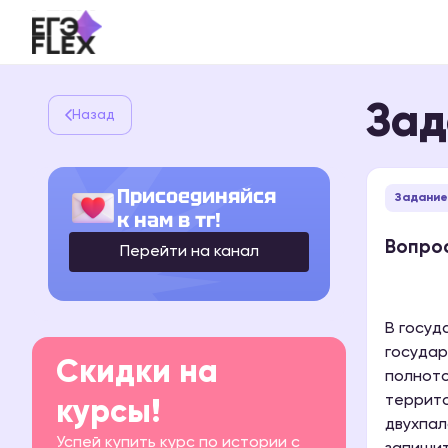
Зад
Назад
Присоединяйся
Задание 
к нам в тг!
Вопрос
Перейти на канал
В госуд
государ
Скидки на
полното
террито
курсы!
двухпал
Успей купить курс по истории с