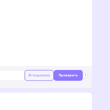
AI подсказка
Проверить
i