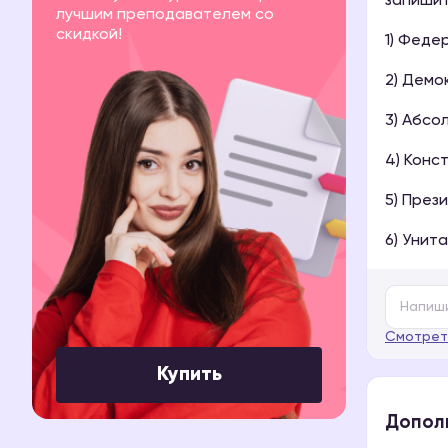
запишит
лучшим преподавателем со
скидкой!
1) Феде
2) Демо
3) Абсо
4) Конс
5) През
6) Унит
Смотрет
Купить
Допол