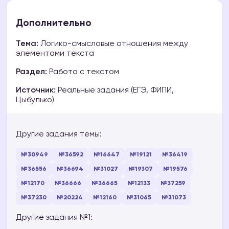
Дополнительно
Тема:
Логико-смысловые отношения между
элементами текста
Раздел:
Работа с текстом
Источник:
Реальные задания (ЕГЭ, ФИПИ,
Цыбулько)
Другие задания темы:
№30949
№36592
№16647
№19121
№36419
№36556
№36694
№31027
№19307
№19576
№12170
№36666
№36665
№12133
№37259
№37230
№20224
№12160
№31065
№31073
Другие задания №1: