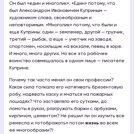
Он был «един и многолик». «Един» потому, что
был Александром Ивановичем Куприным —
художником слова, своеобразным и
неповторимым. «Многолик» потому, что были и
еще Куприны: один — землемер, другой — грузчик,
третий — рыбак, а еще — учетчик на заводе,
спортсмен, носильщик на вокзале, певец в хоре.
И много, много других. Но все это рабочее
воинство совмещалось в одном лице — писателе
Куприне.
Почему так часто менял он свои профессии?
Какая сила толкала его натягивать брезентовую
робу, надевать каску и мчаться на пожарных
лошадях? Что заставляло его сутками, до
ломоты в руках, разгружать баржи с арбузами,
кирпичом, цементом? Не решил ли он изучить все
ремесла и «отображать» потом
жизнь
во всем
ее многообразии?!