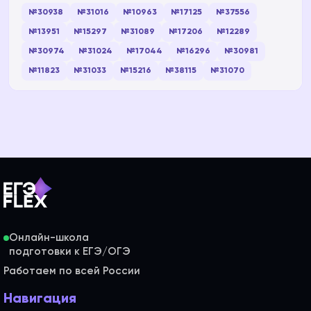
№30938
№31016
№10963
№17125
№37556
№13951
№15297
№31089
№17206
№12289
№30974
№31024
№17044
№16296
№30981
№11823
№31033
№15216
№38115
№31070
Онлайн-школа
Работаем по всей России
Навигация