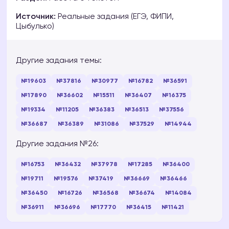
Источник:
Реальные задания (ЕГЭ, ФИПИ,
Цыбулько)
Другие задания темы:
№19603
№37816
№30977
№16782
№36591
№17890
№36602
№15511
№36407
№16375
№19334
№11205
№36383
№36513
№37556
№36687
№36389
№31086
№37529
№14944
Другие задания №26:
№16753
№36432
№37978
№17285
№36400
№19711
№19576
№37419
№36669
№36466
№36450
№16726
№36568
№36674
№14084
№36911
№36696
№17770
№36415
№11421