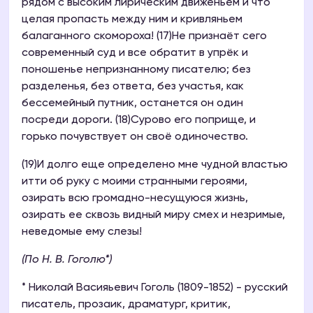
рядом с высоким лирическим движеньем и что
целая пропасть между ним и кривляньем
балаганного скомороха! (17)Не признаёт сего
современный суд и все обратит в упрёк и
поношенье непризнанному писателю; без
разделенья, без ответа, без участья, как
бессемейный путник, останется он один
посреди дороги. (18)Сурово его поприще, и
горько почувствует он своё одиночество.
(19)И долго еще определено мне чудной властью
итти об руку с моими странными героями,
озирать всю громадно-несущуюся жизнь,
озирать ее сквозь видный миру смех и незримые,
неведомые ему слезы!
(По Н. В. Гоголю*)
* Николай Васияьевич Гоголь (1809-1852) - русский
писатель, прозаик, драматург, критик,