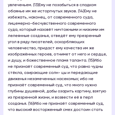
увлеченьем. (13)Ему не позабыться в сладком
обаянье им же исторгнутых звуков. (14)Ему не
избежать, наконец, от современного суда,
лицемерно-бесчувственного современного
суда, который назовёт ничтожными и низкими им
лелеянные созданья, отведёт ему презренный
угол в ряду писателей, оскорбляющих
человечество, придаст ему качества им же
изображённых героев, отнимет от него и сердце,
и душу, и божественное пламя таланта. (15)Ибо
не признаёт современный суд, что равно чудны
стёкла, озирающие солн- цы и передающие
движенья незамеченных насекомых; ибо не
признаёт современный суд, что много нужно
глубины душевной, дабы озарить картину, взятую
из презренной жизни, и возвести её в перл
созданья. (16)Ибо не признаёт современный суд,
что высокий восторженный смех достоин стать