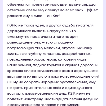
объемлются трепетом молодые пылкие сердца,
ответные слёзы ему блещут во всех очах... (9)Нет
равного ему в силе — он бог!
(10)Но не таков удел, и другая судьба писателя,
дерзнувшего вызвать наружу всё, что
ежеминутно пред очами и чего не зрят
равнодушные очи, — всю страшную,
потрясающую тину мелочей, опутавших нашу
жизнь, всю глубину холодных, раздробленных,
повседневных характеров, которыми кишит
наша земная, подчас горькая и скучная дорога, и
крепкою силою неумолимого резца дерзнувшего
выставить их выпукло и ярко на всенародные очи!
(11)Ему не собрать народных рукоплесканий, ему
не зреть признательных слёз и единодушного
восторга взволнованных им душ. (12)К нему не
полетит навстречу шестнадцатилетняя девушка
с закружившеюся головою и геройским