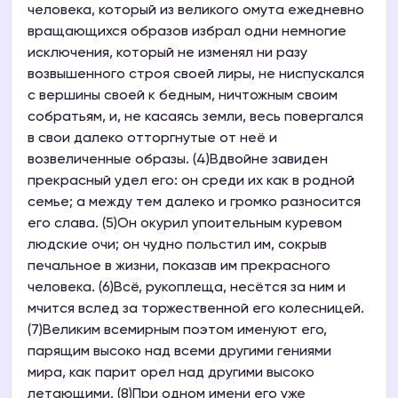
человека, который из великого омута ежедневно
вращающихся образов избрал одни немногие
исключения, который не изменял ни разу
возвышенного строя своей лиры, не ниспускался
с вершины своей к бедным, ничтожным своим
собратьям, и, не касаясь земли, весь повергался
в свои далеко отторгнутые от неё и
возвеличенные образы. (4)Вдвойне завиден
прекрасный удел его: он среди их как в родной
семье; а между тем далеко и громко разносится
его слава. (5)Он окурил упоительным куревом
людские очи; он чудно польстил им, сокрыв
печальное в жизни, показав им прекрасного
человека. (6)Всё, рукоплеща, несётся за ним и
мчится вслед за торжественной его колесницей.
(7)Великим всемирным поэтом именуют его,
парящим высоко над всеми другими гениями
мира, как парит орел над другими высоко
летающими. (8)При одном имени его уже