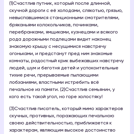
(1)Счастлив путник, который после длинной,
скучной дороги с её холодами, слякотью, грязью,
невыспавшимися станционными смотрителями,
бряканьями колокольчиков, починками,
перебранками, ямщиками, кузнецами и всякого
рода дорожными подлецами видит наконец
знакомую крышу с несущимися навстречу
огоньками, и предстанут пред ним знакомые
комнаты, радостный крик выбежавших навстречу
людей, шум и беготня детей и успокоительные
тихие речи, прерываемые пылающими
лобзаниями, властными истребить всё
печальное из памяти. (2)Счастлив семьянин, у
кого есть такой угол, но горе холостяку!
(3)Счастлив писатель, который мимо характеров
скучных, противных, поражающих печальною
своею действительностью, приближается к
характерам, являющим высокое достоинство