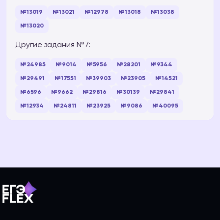
№13019
№13021
№12978
№13018
№13038
№13020
Другие задания №7:
№24985
№9014
№5956
№28201
№9344
№29491
№17551
№39903
№23905
№14521
№6596
№9662
№29816
№30139
№29841
№12934
№24811
№23925
№9086
№40095