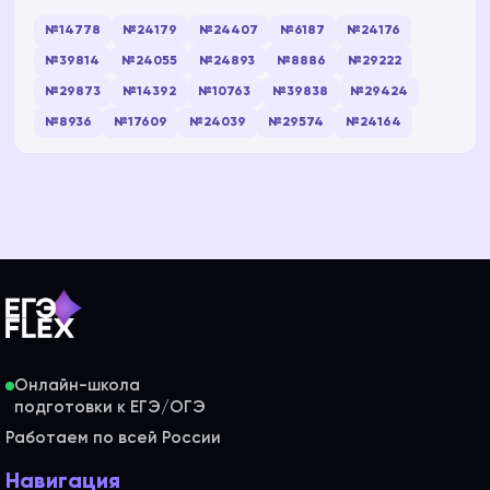
№14778
№24179
№24407
№6187
№24176
№39814
№24055
№24893
№8886
№29222
№29873
№14392
№10763
№39838
№29424
№8936
№17609
№24039
№29574
№24164
Онлайн-школа
Работаем по всей России
Навигация