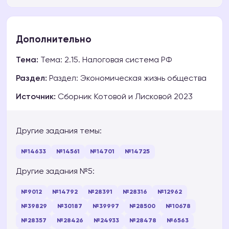
Дополнительно
Тема:
Тема: 2.15. Налоговая система РФ
Раздел:
Раздел: Экономическая жизнь общества
Источник:
Сборник Котовой и Лисковой 2023
Другие задания темы:
№14633
№14561
№14701
№14725
Другие задания №5:
№9012
№14792
№28391
№28316
№12962
№39829
№30187
№39997
№28500
№10678
№28357
№28426
№24933
№28478
№6563