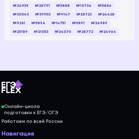
№24939
№28791
№5888
№10734
№5886
№30043
№39930
№9147
№28723
№24428
№9261
№5894
№14751
№5891
№24989
№25189
№21053
№24070
№28772
№24964
Онлайн-школа
Работаем по всей России
Навигация