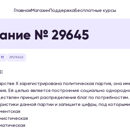
Главная
Магазин
Поддержка
Бесплатные курсы
ание № 29645
11
№29645
:
арстве Х зарегистрирована политическая партия, она и
ия. Её целью является построение социально однородно
ествлен принцип распределения благ по потребностям.
ристики данной партии и запишите цифры, под которыми 
аментская
унистическая
зматическая