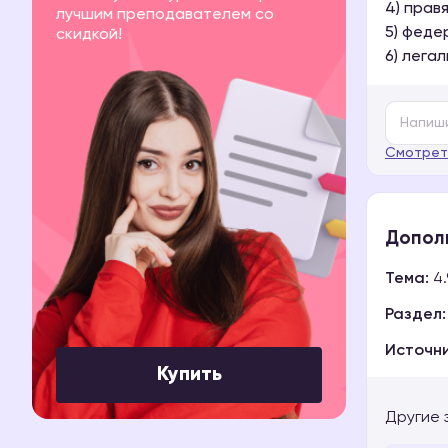
4) прав
лучшим преподавателем со
5) феде
скидкой!
6) лега
Смотрет
Допол
Тема:
4.
Раздел:
Источни
Купить
Другие 