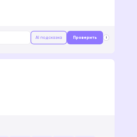
AI подсказка
Проверить
i