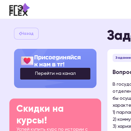
Зад
Назад
Присоединяйся
Задание 
к нам в тг!
Вопрос
Перейти на канал
В госуд
отделен
бы осущ
характе
Скидки на
1) парл
курсы!
2) комм
3) хари
Успей купить курс по истории с