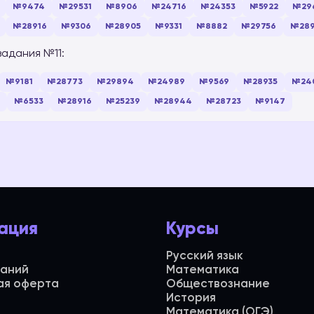
№9474
№29531
№8906
№24716
№24353
№5922
№29
№28916
№9306
№28905
№9331
№8882
№29756
№289
задания №11:
№9181
№28773
№29894
№24989
№9569
№28935
№24
№6533
№28916
№25239
№28944
№28723
№9147
ация
Курсы
Русский язык
даний
Математика
ая оферта
Обществознание
История
Математика (ОГЭ)