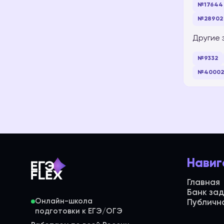
№17644
№28902
Другие 
№9332
№40002
Навиг
Главная
Банк за
Онлайн-школа
Публичн