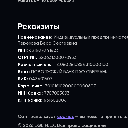
Работаем по всей России
Реквизиты
Наименование:
Индивидуальный предпринимате
Терехова Вера Сергеевна
ИНН:
631607041823
ОГРНИП:
320631300070933
Расчётный счёт:
40802810854310000100
Банк:
ПОВОЛЖСКИЙ БАНК ПАО СБЕРБАНК
БИК:
043601607
Корр. счёт:
30101810200000000607
ИНН банка:
7707083893
КПП банка:
631602006
Сайт использует
cookies
— вы можете принять и
© 2026 EGE FLEX. Все права защищены.