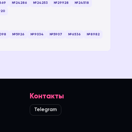
669
№24286
№24253
№29928
№24518
20
098
№5926
№9034
№5907
№6536
№8982
Контакты
Telegram