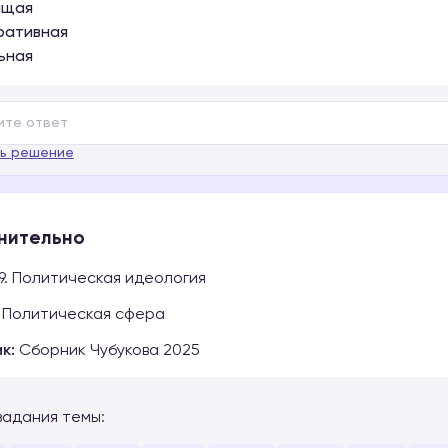
ящая
ративная
льная
ь решение
нительно
9. Политическая идеология
Политическая сфера
к:
Сборник Чубукова 2025
задания темы: