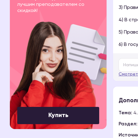
лучшим преподавателем со
3) Прав
скидкой!
4) В ст
5) Прав
6) В го
Смотрет
Допол
Тема:
4.
Купить
Раздел:
Источни