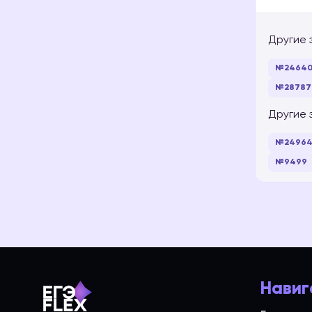
Другие 
№2464
№28787
Другие 
№2496
№9499
Навиг