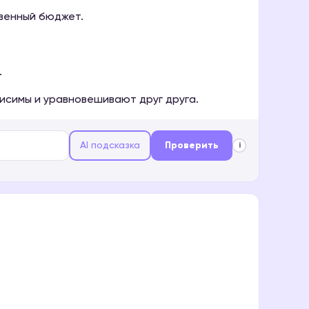
венный бюджет.
.
висимы и уравновешивают друг друга.
AI подсказка
Проверить
i