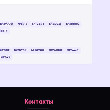
№29770
№5915
№17643
№24061
№28804
8817
28788
№28936
№28980
№24080
№9446
28942
Контакты