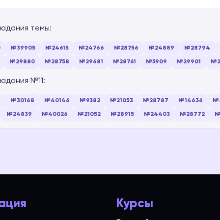
задания темы:
0
№39905
№24615
№24766
№28756
№24889
№28794
№29880
№28758
№29681
№28761
№5909
№29901
№2
задания №11:
4
№30168
№40146
№9382
№21053
№28787
№14636
№
№24839
№40026
№21052
№28915
№24403
№28772
№
ация
Курсы