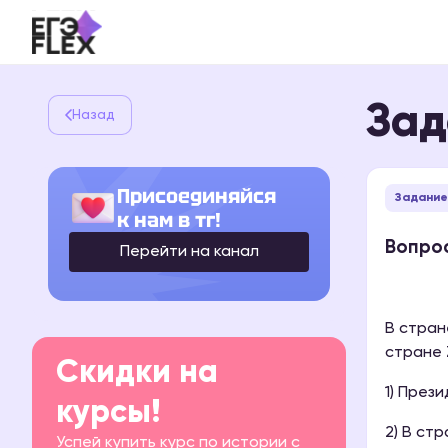
Зад
Назад
Присоединяйся
Задание 
к нам в тг!
Вопрос
Перейти на канал
В стран
стране 
Скидки на
1) През
курсы!
2) В ст
Успей купить курс по истории с