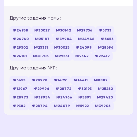
Другие задания темы:
№24938
№30027
№30142
№29756
№5733
№24740
№25187
№39984
№24948
№5653
№29502
№25331
№30025
№24099
№28696
№24101
№28705
№29531
№9342
№29419
Другие задания №11:
№5655
№28978
№14751
№14411
№8882
№12967
№29994
№28772
№30193
№25282
№28973
№39954
№24766
№5891
№29420
№9382
№28794
№24079
№5922
№39906