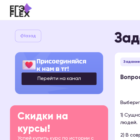
Зад
Назад
Присоединяйся
Задание
к нам в тг!
Вопрос
Перейти на канал
Выберит
Скидки на
1) Сущн
людей.
курсы!
2) В со
Успей купить курс по истории с