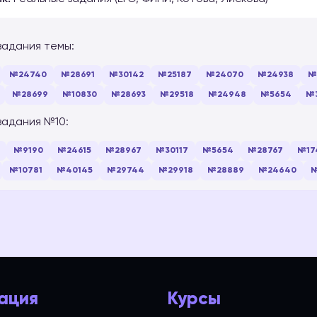
задания темы:
№24740
№28691
№30142
№25187
№24070
№24938
№
№28699
№10830
№28693
№29518
№24948
№5654
№
задания №10:
№9190
№24615
№28967
№30117
№5654
№28767
№17
№10781
№40145
№29744
№29918
№28889
№24640
№
ация
Курсы