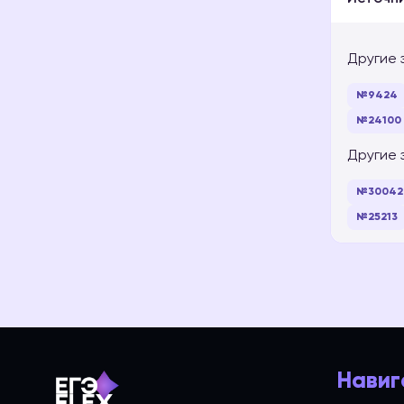
Другие 
№9424
№24100
Другие 
№30042
№25213
Навиг