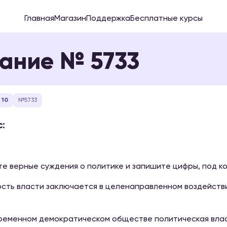
Главная
Магазин
Поддержка
Бесплатные курсы
ание № 5733
 10
№5733
:
е верные суждения о политике и запишите цифры, под ко
ость власти заключается в целенаправленном воздействи
временном демократическом обществе политическая вла