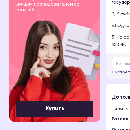
государ
лучшим преподавателем со
скидкой!
3) К су
4) Одна
5) На р
жизни.
Смотрет
Допол
Купить
Тема:
4.
Раздел:
Источни