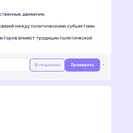
ственные движения.
связей между политическими субъектами.
акторов влияют традиции политической
AI подсказка
Проверить
i