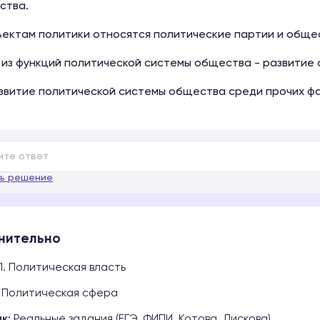
ства.
бъектам политики относятся политические партии и обще
 из функций политической системы общества - развитие 
азвитие политической системы общества среди прочих ф
ь решение
нительно
1. Политическая власть
Политическая сфера
к:
Реальные задания (ЕГЭ, ФИПИ, Котова, Лискова)