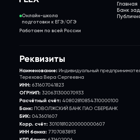
Главная
Банк за
Онлайн-школа
Публичн
Работаем по всей России
Реквизиты
Наименование:
Индивидуальный предпринимате
Терехова Вера Сергеевна
ИНН:
631607041823
ОГРНИП:
320631300070933
Расчётный счёт:
40802810854310000100
Банк:
ПОВОЛЖСКИЙ БАНК ПАО СБЕРБАНК
БИК:
043601607
Корр. счёт:
30101810200000000607
ИНН банка:
7707083893
КПП банка:
631602006