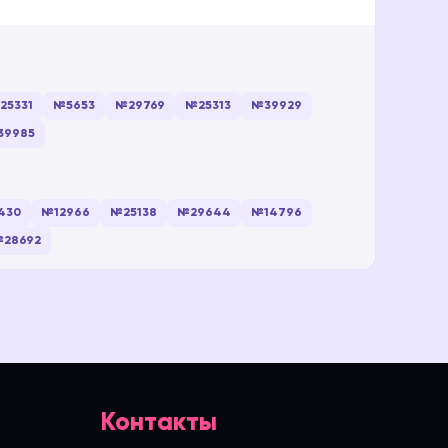
25331
№5653
№29769
№25313
№39929
39985
430
№12966
№25138
№29644
№14796
28692
Контакты