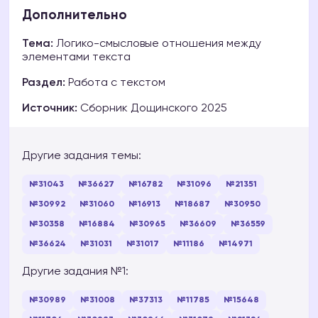
Дополнительно
Тема:
Логико-смысловые отношения между
элементами текста
Раздел:
Работа с текстом
Источник:
Сборник Дощинского 2025
Другие задания темы:
№31043
№36627
№16782
№31096
№21351
№30992
№31060
№16913
№18687
№30950
№30358
№16884
№30965
№36609
№36559
№36624
№31031
№31017
№11186
№14971
Другие задания №1:
№30989
№31008
№37313
№11785
№15648