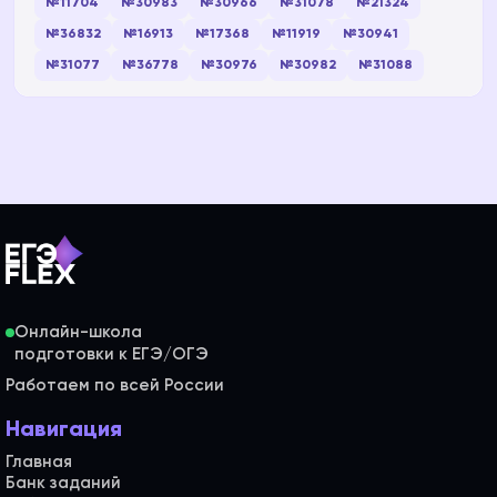
№11704
№30983
№30966
№31078
№21324
№36832
№16913
№17368
№11919
№30941
№31077
№36778
№30976
№30982
№31088
Онлайн-школа
Работаем по всей России
Навигация
Главная
Банк заданий