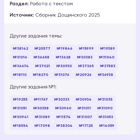
Раздел:
Работа с текстом
Источник:
Сборник Дощинского 2025
Другие задания темы:
№38142
№20577
№19846
№15999
№19389
№31016
№36658
№13628
№30383
№31040
№36674
№37021
№30930
№37365
№37583
№18110
№18270
№31076
№20926
№36938
Другие задания №1:
№19255
№11767
№30333
№30934
№31035
№31051
№30358
№30960
№31011
№31090
№30941
№31089
№11574
№31007
№31053
№18554
№17098
№38304
№17125
№14059