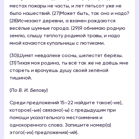
местах пожары не часты, и лет пятьсот уже не
было нашествий. (27)Может быть, так оно и надо?
(28)Исчезают деревни, а взамен рождаются
весёлые шумные города. (29)Я обнимаю родную
землю, слышу теплоту родимой травы, и надо
мной качаются купальницы с лютиками.
(30)Шумят невдалеке сосны, шелестят берёзы.
(31)Тихая моя родина, ты всё так же не даёшь мне
стареть и врачуешь душу своей зелёной
тишиной.
(
По В. И. Белову
)
Среди предложений 15–22 найдите такое(-ие),
которое(-ые) связано(-ы) с предыдущим при
помощи указательного местоимения и
однокоренного слова. Запишите номер(а)
этого(-их) предложения(-ий).