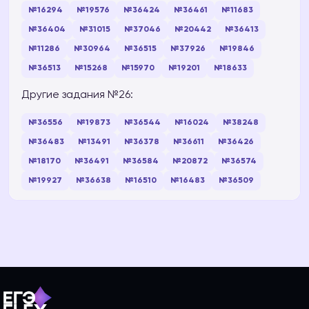
№16294
№19576
№36424
№36461
№11683
№36404
№31015
№37046
№20442
№36413
№11286
№30964
№36515
№37926
№19846
№36513
№15268
№15970
№19201
№18633
Другие задания №26:
№36556
№19873
№36544
№16024
№38248
№36483
№13491
№36378
№36611
№36426
№18170
№36491
№36584
№20872
№36574
№19927
№36638
№16510
№16483
№36509