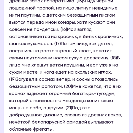
древний запах папоротника. (15)Я иду чёрной
лошадиной тропой, на лицо липнут невидимые
нити паутины, с детским беззащитным писком
вьются передо мной комары, хотя кусают они
совсем не по-детски. (16)Мой взгляд
останавливается на красных, в белых крапинках,
шапках мухоморов. (17)Потом вижу, как дятел,
опершись на растопыренный хвост, колотит
своим неутомимым носом сухую древесину. (18)В
лицо мне хлещут ветки крушины, и вот уже я на
сухом месте, и нога едет на скользких иглах.
(19)Загудел в соснах ветер, и сосны отозвались
беззащитным ропотом. (20)Мне кажется, что в их
кронах вздыхает огромный богатырь-тугодум,
который с наивностью младенца копит свою
мощь не себе, а другим. (21)Под это
добродушное дыхание, словно из древних веков,
нечёткой белопарусной армадой выплывают
облачные фрегаты.