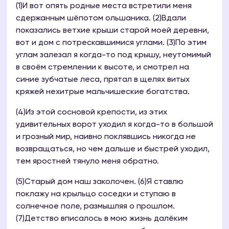
(1)И вот опять родные места встретили меня
сдержанным шёпотом ольшаника. (2)Вдали
показались ветхие крыши старой моей деревни,
вот и дом с потрескавшимися углами. (3)По этим
углам залезал я когда-то под крышу, неутомимый
в своём стремлении к высоте, и смотрел на
синие зубчатые леса, прятал в щелях витых
кряжей нехитрые мальчишеские богатства.
(4)Из этой сосновой крепости, из этих
удивительных ворот уходил я когда-то в большой
и грозный мир, наивно поклявшись никогда не
возвращаться, но чем дальше и быстрей уходил,
тем яростней тянуло меня обратно.
(5)Старый дом наш заколочен. (6)Я ставлю
поклажу на крыльцо соседки и ступаю в
солнечное поле, размышляя о прошлом.
(7)Детство вписалось в мою жизнь далёким