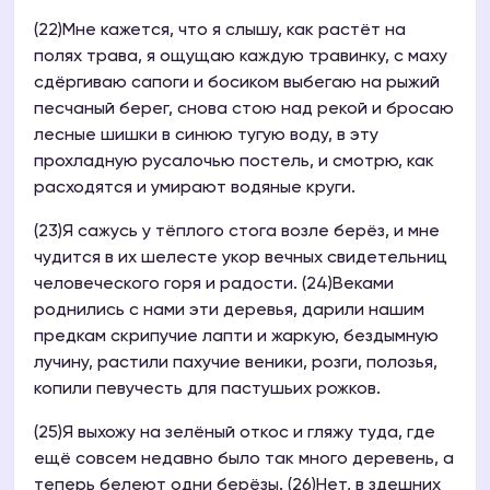
(22)Мне кажется, что я слышу, как растёт на
полях трава, я ощущаю каждую травинку, с маху
сдёргиваю сапоги и босиком выбегаю на рыжий
песчаный берег, снова стою над рекой и бросаю
лесные шишки в синюю тугую воду, в эту
прохладную русалочью постель, и смотрю, как
расходятся и умирают водяные круги.
(23)Я сажусь у тёплого стога возле берёз, и мне
чудится в их шелесте укор вечных свидетельниц
человеческого горя и радости. (24)Веками
роднились с нами эти деревья, дарили нашим
предкам скрипучие лапти и жаркую, бездымную
лучину, растили пахучие веники, розги, полозья,
копили певучесть для пастушьих рожков.
(25)Я выхожу на зелёный откос и гляжу туда, где
ещё совсем недавно было так много деревень, а
теперь белеют одни берёзы. (26)Нет, в здешних