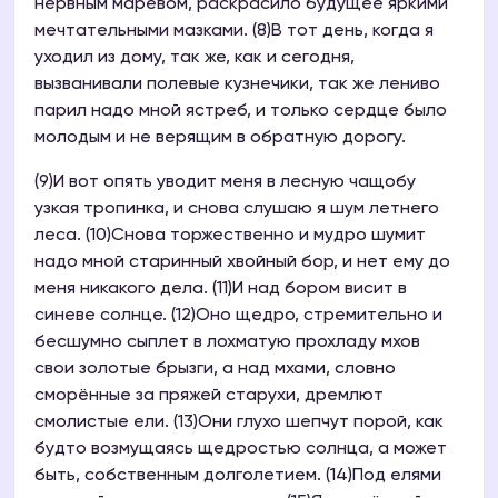
нервным маревом, раскрасило будущее яркими
мечтательными мазками. (8)В тот день, когда я
уходил из дому, так же, как и сегодня,
вызванивали полевые кузнечики, так же лениво
парил надо мной ястреб, и только сердце было
молодым и не верящим в обратную дорогу.
(9)И вот опять уводит меня в лесную чащобу
узкая тропинка, и снова слушаю я шум летнего
леса. (10)Снова торжественно и мудро шумит
надо мной старинный хвойный бор, и нет ему до
меня никакого дела. (11)И над бором висит в
синеве солнце. (12)Оно щедро, стремительно и
бесшумно сыплет в лохматую прохладу мхов
свои золотые брызги, а над мхами, словно
сморённые за пряжей старухи, дремлют
смолистые ели. (13)Они глухо шепчут порой, как
будто возмущаясь щедростью солнца, а может
быть, собственным долголетием. (14)Под елями