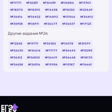
№11771
№20251
№36459
№36884
№13763
№18070
№18290
№16458
№18230
№20469
№36614
№36602
№14892
№31046
№36692
№30938
№36911
№36477
№36637
№17123
Другие задания №26:
№12368
№19711
№36382
№16078
№21079
№36630
№36416
№17177
№36496
№15295
№36612
№36830
№36419
№36468
№18170
№36658
№36514
№19954
№19387
№36661