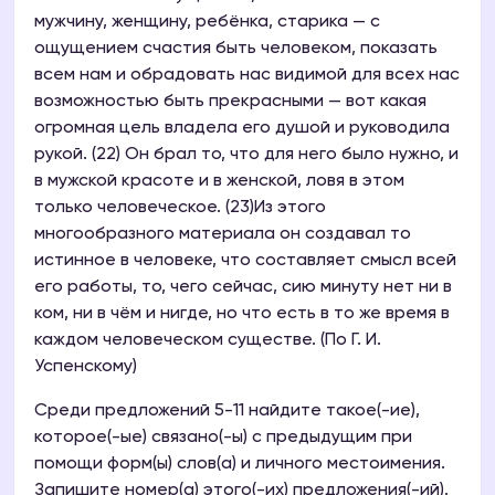
мужчину, женщину, ребёнка, старика — с
ощущением счастия быть человеком, показать
всем нам и обрадовать нас видимой для всех нас
возможностью быть прекрасными — вот какая
огромная цель владела его душой и руководила
рукой. (22) Он брал то, что для него было нужно, и
в мужской красоте и в женской, ловя в этом
только человеческое. (23)Из этого
многообразного материала он создавал то
истинное в человеке, что составляет смысл всей
его работы, то, чего сейчас, сию минуту нет ни в
ком, ни в чём и нигде, но что есть в то же время в
каждом человеческом существе. (По Г. И.
Успенскому)
Среди предложений 5-11 найдите такое(-ие),
которое(-ые) связано(-ы) с предыдущим при
помощи форм(ы) слов(а) и личного местоимения.
Запишите номер(а) этого(-их) предложения(-ий).