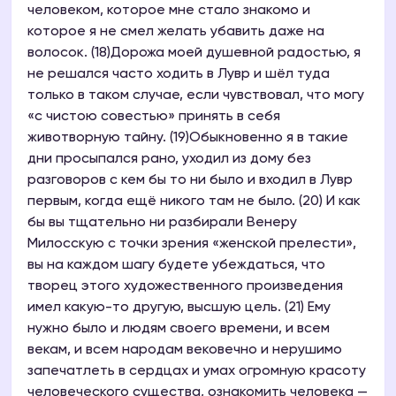
человеком, которое мне стало знакомо и
которое я не смел желать убавить даже на
волосок. (18)Дорожа моей душевной радостью, я
не решался часто ходить в Лувр и шёл туда
только в таком случае, если чувствовал, что могу
«с чистою совестью» принять в себя
животворную тайну. (19)Обыкновенно я в такие
дни просыпался рано, уходил из дому без
разговоров с кем бы то ни было и входил в Лувр
первым, когда ещё никого там не было. (20) И как
бы вы тщательно ни разбирали Венеру
Милосскую с точки зрения «женской прелести»,
вы на каждом шагу будете убеждаться, что
творец этого художественного произведения
имел какую-то другую, высшую цель. (21) Ему
нужно было и людям своего времени, и всем
векам, и всем народам вековечно и нерушимо
запечатлеть в сердцах и умах огромную красоту
человеческого существа, ознакомить человека —