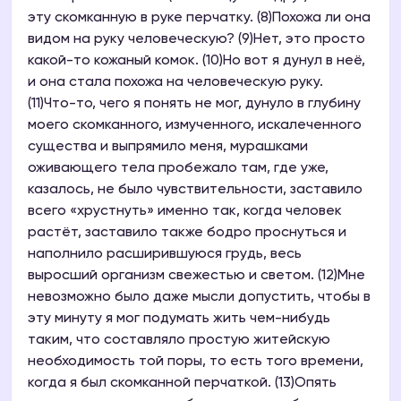
эту скомканную в руке перчатку. (8)Похожа ли она
видом на руку человеческую? (9)Нет, это просто
какой-то кожаный комок. (10)Но вот я дунул в неё,
и она стала похожа на человеческую руку.
(11)Что-то, чего я понять не мог, дунуло в глубину
моего скомканного, измученного, искалеченного
существа и выпрямило меня, мурашками
оживающего тела пробежало там, где уже,
казалось, не было чувствительности, заставило
всего «хрустнуть» именно так, когда человек
растёт, заставило также бодро проснуться и
наполнило расширившуюся грудь, весь
выросший организм свежестью и светом. (12)Мне
невозможно было даже мысли допустить, чтобы в
эту минуту я мог подумать жить чем-нибудь
таким, что составляло простую житейскую
необходимость той поры, то есть того времени,
когда я был скомканной перчаткой. (13)Опять