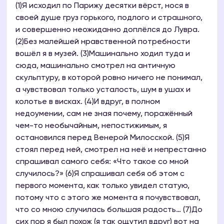
(1)Я исходил по Парижу десятки вёрст, нося в
своей душе груз горького, подлого и страшного,
и совершенно неожиданно доплёлся до Лувра.
(2)Без малейшей нравственной потребности
вошёл я в музей. (3)Машинально ходил туда и
сюда, машинально смотрел на античную
скульптуру, в которой ровно ничего не понимал,
а чувствовал только усталость, шум в ушах и
колотье в висках. (4)И вдруг, в полном
недоумении, сам не зная почему, поражённый
чем-то необычайным, непостижимым, я
остановился перед Венерой Милосской. (5)Я
стоял перед ней, смотрел на неё и непрестанно
спрашивал самого себя: «Что такое со мной
случилось?» (6)Я спрашивал себя об этом с
первого момента, как только увидел статую,
потому что с этого же момента я почувствовал,
что со мною случилась большая радость… (7)До
сих пор я был похож (я так ощутил вдруг) вот на