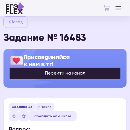
Назад
Задание № 16483
Присоединяйся
к нам в тг!
Перейти на канал
Задание 26
№16483
Сообщить об ошибке
Вопрос: