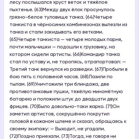
лесу послышался хруст веток и тяжёлое
пыхтенье. (6З)Между двух ёлок просунулось
грязно-белое туловище танка. (64)Четыре
танкиста в чёрносиних комбинезонах вылезли из
танка и стали закидывать его ветками.
(65)Четыре танкиста — четыре молодых парня,
почти мальчишки — подошли к грузовику, на
котором сидели артисты. (66)Командир танка
стал по уставу и, не торопясь, отрапортовал: —
Третий танк вернулся из разведки. (67)Пробыли в
бою пять с половиной часов. (68)Лазили по
тылам. (69)Уничтожили три блиндажа, две
противотанковые пушки, тяжёлую миномётную
батарею и положили штук до двадцати двух
фрицев. (70)Было довольно-таки жарко. (71)Он
заметил артистов, сокрушённо покрутил
головой в кожаном шлеме и сказал, обращаясь к
своему экипажу: — Выходит, не угадали.
(72)Поздно приехали. (73)Тогда, не говоря ни