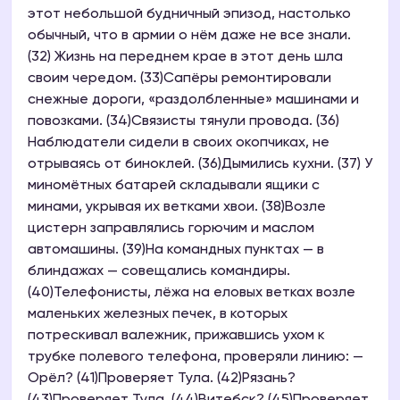
этот небольшой будничный эпизод, настолько
обычный, что в армии о нём даже не все знали.
(32) Жизнь на переднем крае в этот день шла
своим чередом. (33)Сапёры ремонтировали
снежные дороги, «раздолбленные» машинами и
повозками. (34)Связисты тянули провода. (36)
Наблюдатели сидели в своих окопчиках, не
отрываясь от биноклей. (36)Дымились кухни. (37) У
миномётных батарей складывали ящики с
минами, укрывая их ветками хвои. (38)Возле
цистерн заправлялись горючим и маслом
автомашины. (39)На командных пунктах — в
блиндажах — совещались командиры.
(40)Телефонисты, лёжа на еловых ветках возле
маленьких железных печек, в которых
потрескивал валежник, прижавшись ухом к
трубке полевого телефона, проверяли линию: —
Орёл? (41)Проверяет Тула. (42)Рязань?