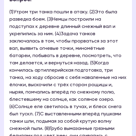
(1)Утром три танка пошли в атаку. (2)Это была
разведка боем. (З)Немцы построили на
подступах к деревне длинный снежный вал и
укрепились за ним. (4)3адача танков
заключалась в том, чтобы прорваться за этот
вал, выявить огневые точки, миномётные
батареи, побывать в деревне, посмотреть, что
там делается, и вернуться назад. (5)Когда
кончилась артиллерийская подготовка, три
танка, на ходу сбросив с себя наваленные на них
ёлочки, выскочили с трёх сторон рощицы и,
ныряя, помчались вперёд по снежному полю,
блестевшему на солнце, как соляное озеро.
(6)Солнце еле светилось в тучах, и блеск снега
был тускл. (7)С выставленными вперёд пушками
танки шли, подымая за собой крутую волну
снежной пыли. (8)Грубо вымазанные грязными