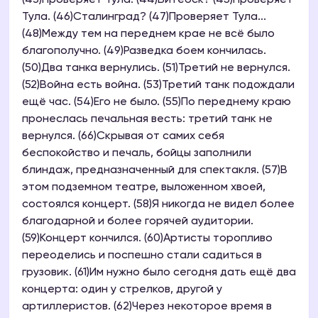
(43)Проверяет Тула. (44)Витебск? (45)Проверяет
Тула. (46)Сталинград? (47)Проверяет Тула...
(48)Между тем на переднем крае не всё было
благополучно. (49)Разведка боем кончилась.
(50)Два танка вернулись. (51)Третий не вернулся.
(52)Война есть война. (53)Третий танк подождали
ещё час. (54)Его не было. (55)По переднему краю
пронеслась печальная весть: третий танк не
вернулся. (66)Скрывая от самих себя
беспокойство и печаль, бойцы заполнили
блиндаж, предназначенный для спектакля. (57)В
этом подземном театре, выложенном хвоей,
состоялся концерт. (58)Я никогда не видел более
благодарной и более горячей аудитории.
(59)Концерт кончился. (60)Артисты торопливо
переоделись и поспешно стали садиться в
грузовик. (61)Им нужно было сегодня дать ещё два
концерта: один у стрелков, другой у
артиллеристов. (62)Через некоторое время в