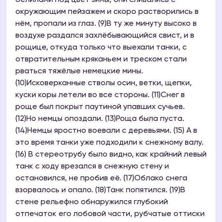
белилами под цвет зимы, они сливались с
окружающим пейзажем и скоро растворились в
нём, пропали из глаз. (9)В ту же минуту высоко в
воздухе раздался захлёбывающийся свист, и в
рощице, откуда только что выехали танки, с
отвратительным кряканьем и треском стали
рваться тяжёлые немецкие мины.
(10)Исковерканные стволы осин, ветки, щепки,
куски коры летели во все стороны. (11)Снег в
роще был покрыт паутиной упавших сучьев.
(12)Но немцы опоздали. (13)Роща была пуста.
(14)Немцы яростно воевали с деревьями. (15) А в
это время танки уже подходили к снежному валу.
(16) В стереотрубу было видно, как крайний левый
танк с ходу врезался в снежную стену и
остановился, не пробив её. (17)Облако снега
взорвалось и опало. (18)Танк попятился. (19)В
стене рельефно обнаружился глубокий
отпечаток его лобовой части, рубчатые оттиски