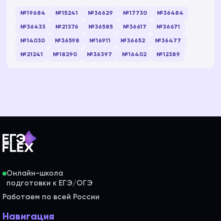
№19684
№15241
№36629
№17730
№36484
№36433
№21376
№36585
№36617
№36671
№14030
№36598
№16911
№36652
№36477
№21241
№18290
№36397
№16402
№12389
Онлайн-школа
Работаем по всей России
Навигация