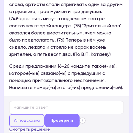
слова, артисты стали спрыгивать один за другим
с грузовика, трое мужчин и три девушки.
(74)Через пять минут в подземном театре
состоялся второй концерт. (75) "Зрительный зал"
оказался более вместительным, «чем можно
было предполагать. (76) Теперь в нём уже
сидело, лежало и стояло не сорок восемь
зрителей, а пятьдесят два. (По В.П. Катаеву)
Среди предложений 16-26 найдите такое(-ие),
которое(-ые) связано(-ы) с предыдущим с
помощью притяжательного местоимения.
Напишите номер(-а) этого(-их) предложения(-ий).
AI подсказка
Проверить
i
Смотреть решение