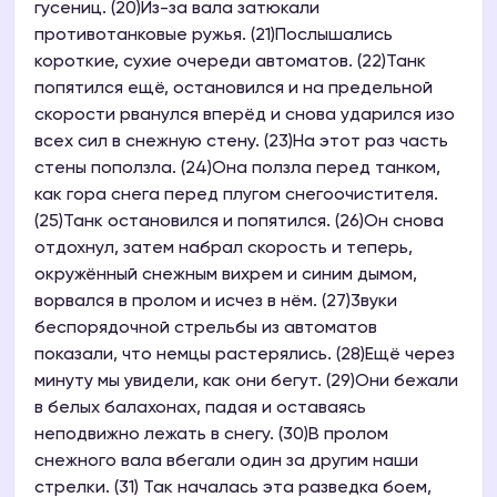
гусениц. (20)Из-за вала затюкали
противотанковые ружья. (21)Послышались
короткие, сухие очереди автоматов. (22)Танк
попятился ещё, остановился и на предельной
скорости рванулся вперёд и снова ударился изо
всех сил в снежную стену. (23)На этот раз часть
стены поползла. (24)Она ползла перед танком,
как гора снега перед плугом снегоочистителя.
(25)Танк остановился и попятился. (26)Он снова
отдохнул, затем набрал скорость и теперь,
окружённый снежным вихрем и синим дымом,
ворвался в пролом и исчез в нём. (27)3вуки
беспорядочной стрельбы из автоматов
показали, что немцы растерялись. (28)Ещё через
минуту мы увидели, как они бегут. (29)Они бежали
в белых балахонах, падая и оставаясь
неподвижно лежать в снегу. (30)В пролом
снежного вала вбегали один за другим наши
стрелки. (31) Так началась эта разведка боем,