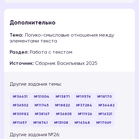
Дополнительно
Тема:
Логико-смысловые отношения между
элементами текста
Раздел:
Работа с текстом
Источник:
Сборник Васильевых 2025
Другие задания темы:
№36631
№31004
№13871
№19576
№18170
№36502
№11745
№18822
№37284
№36482
№30982
№38167
№36805
№11926
№16321
№11657
№18741
№15108
№16348
№17069
Другие задания №26: