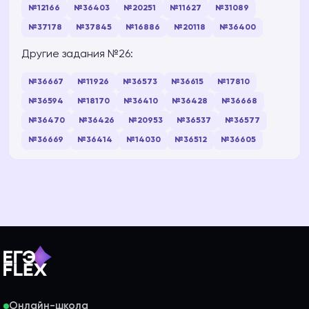
№12166
№36403
№20251
№11627
№31089
№37178
№37845
№16886
№20118
№36400
Другие задания №26:
№36667
№11926
№36573
№36615
№17810
№36594
№18170
№36410
№36428
№36668
№36470
№36426
№20953
№36537
№36577
№36669
№36414
№14030
№36512
№36605
Онлайн-школа