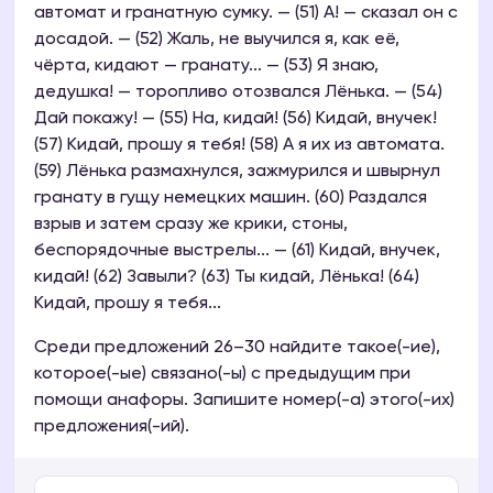
автомат и гранатную сумку. — (51) А! — сказал он с
досадой. — (52) Жаль, не выучился я, как её,
чёрта, кидают — гранату... — (53) Я знаю,
дедушка! — торопливо отозвался Лёнька. — (54)
Дай покажу! — (55) На, кидай! (56) Кидай, внучек!
(57) Кидай, прошу я тебя! (58) А я их из автомата.
(59) Лёнька размахнулся, зажмурился и швырнул
гранату в гущу немецких машин. (60) Раздался
взрыв и затем сразу же крики, стоны,
беспорядочные выстрелы... — (61) Кидай, внучек,
кидай! (62) Завыли? (63) Ты кидай, Лёнька! (64)
Кидай, прошу я тебя...
Среди предложений 26–30 найдите такое(-ие),
которое(-ые) связано(-ы) с предыдущим при
помощи анафоры. Запишите номер(-а) этого(-их)
предложения(-ий).