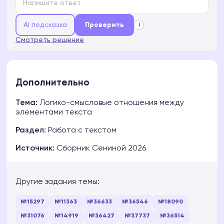
AI подсказка
Проверить
i
Смотреть решение
Дополнительно
Тема:
Логико-смысловые отношения между
элементами текста
Раздел:
Работа с текстом
Источник:
Сборник Сениной 2026
Другие задания темы:
№15297
№11363
№36633
№36546
№18090
№31076
№14919
№36427
№37737
№36514