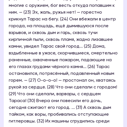
многие с оружием, бог весть откуда попавшим к
ним. — (23) Эх, жаль, ружья нет! — горестно
крикнул Тарас на бегу. (24) Они вбежали в центр
города, на площадь, ещё дымившуюся после
взрывов, и сквозь дым и гарь, сквозь тучи
кирпичной пыли, сквозь пламя, жадно лизавшее
камни, увидел Тарас свой город... (25) Дома,
вздыбленные в ужасе, скорчившиеся, смертельно
раненные, охваченные пожаром, падающие на
его глазах грудами чёрного камня... (26) Тарас
остановился, потрясённый, подавленный новым
горем. — (27) О-о-о-о! — простонал он, хватаясь
рукой за сердце. (28) Что они сделали с городом!
(29) Что они сделали, варвары, с сердцем
Тараса! (30) Вчера они повесили его дочь,
сегодня сжигают его город. ... (31) А сквозь дым
тайком, как воры, пробивались отступающие
гитлеровцы. (32) Их машины сгрудились среди