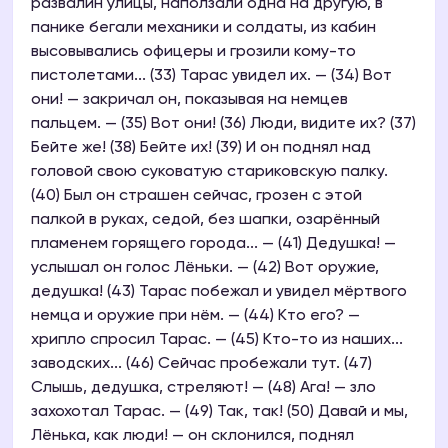
развалин улицы, наползали одна на другую, в
панике бегали механики и солдаты, из кабин
высовывались офицеры и грозили кому-то
пистолетами... (33) Тарас увидел их. — (34) Вот
они! — закричал он, показывая на немцев
пальцем. — (35) Вот они! (36) Люди, видите их? (37)
Бейте же! (38) Бейте их! (39) И он поднял над
головой свою суковатую стариковскую палку.
(40) Был он страшен сейчас, грозен с этой
палкой в руках, седой, без шапки, озарённый
пламенем горящего города... — (41) Дедушка! —
услышал он голос Лёньки. — (42) Вот оружие,
дедушка! (43) Тарас побежал и увидел мёртвого
немца и оружие при нём. — (44) Кто его? —
хрипло спросил Тарас. — (45) Кто-то из наших...
заводских... (46) Сейчас пробежали тут. (47)
Слышь, дедушка, стреляют! — (48) Ага! — зло
захохотал Тарас. — (49) Так, так! (50) Давай и мы,
Лёнька, как люди! — он склонился, поднял