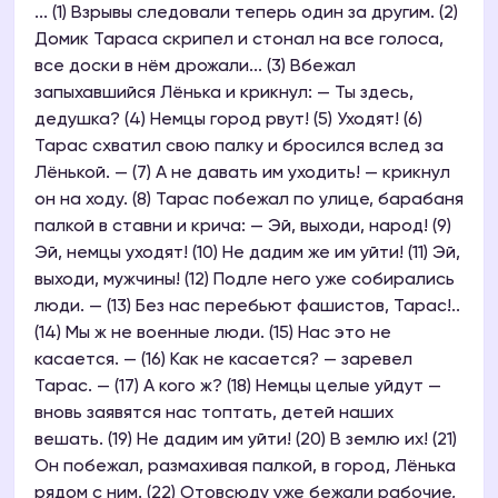
... (1) Взрывы следовали теперь один за другим. (2)
Домик Тараса скрипел и стонал на все голоса,
все доски в нём дрожали... (3) Вбежал
запыхавшийся Лёнька и крикнул: — Ты здесь,
дедушка? (4) Немцы город рвут! (5) Уходят! (6)
Тарас схватил свою палку и бросился вслед за
Лёнькой. — (7) А не давать им уходить! — крикнул
он на ходу. (8) Тарас побежал по улице, барабаня
палкой в ставни и крича: — Эй, выходи, народ! (9)
Эй, немцы уходят! (10) Не дадим же им уйти! (11) Эй,
выходи, мужчины! (12) Подле него уже собирались
люди. — (13) Без нас перебьют фашистов, Тарас!..
(14) Мы ж не военные люди. (15) Нас это не
касается. — (16) Как не касается? — заревел
Тарас. — (17) А кого ж? (18) Немцы целые уйдут —
вновь заявятся нас топтать, детей наших
вешать. (19) Не дадим им уйти! (20) В землю их! (21)
Он побежал, размахивая палкой, в город, Лёнька
рядом с ним. (22) Отовсюду уже бежали рабочие,