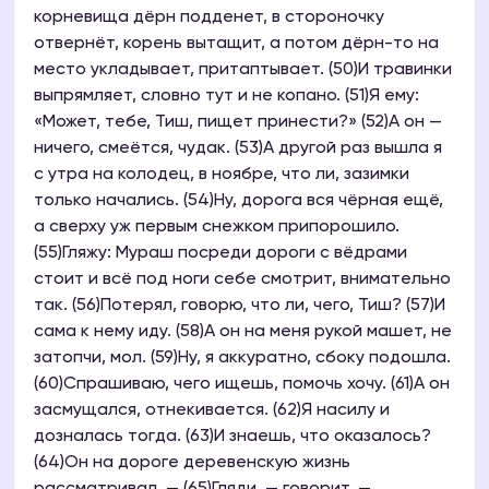
корневища дёрн подденет, в стороночку
отвернёт, корень вытащит, а потом дёрн-то на
место укладывает, притаптывает. (50)И травинки
выпрямляет, словно тут и не копано. (51)Я ему:
«Может, тебе, Тиш, пищет принести?» (52)А он —
ничего, смеётся, чудак. (53)А другой раз вышла я
с утра на колодец, в ноябре, что ли, зазимки
только начались. (54)Ну, дорога вся чёрная ещё,
а сверху уж первым снежком припорошило.
(55)Гляжу: Мураш посреди дороги с вёдрами
стоит и всё под ноги себе смотрит, внимательно
так. (56)Потерял, говорю, что ли, чего, Тиш? (57)И
сама к нему иду. (58)А он на меня рукой машет, не
затопчи, мол. (59)Ну, я аккуратно, сбоку подошла.
(60)Спрашиваю, чего ищешь, помочь хочу. (61)А он
засмущался, отнекивается. (62)Я насилу и
дозналась тогда. (63)И знаешь, что оказалось?
(64)Он на дороге деревенскую жизнь