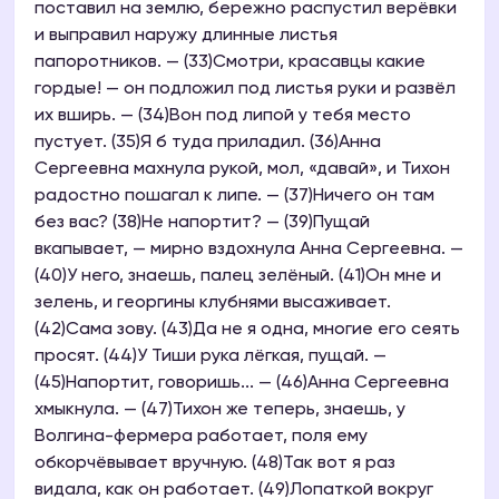
поставил на землю, бережно распустил верёвки
и выправил наружу длинные листья
папоротников. — (33)Смотри, красавцы какие
гордые! — он подложил под листья руки и развёл
их вширь. — (34)Вон под липой у тебя место
пустует. (35)Я б туда приладил. (36)Анна
Сергеевна махнула рукой, мол, «давай», и Тихон
радостно пошагал к липе. — (37)Ничего он там
без вас? (38)Не напортит? — (39)Пущай
вкапывает, — мирно вздохнула Анна Сергеевна. —
(40)У него, знаешь, палец зелёный. (41)Он мне и
зелень, и георгины клубнями высаживает.
(42)Сама зову. (43)Да не я одна, многие его сеять
просят. (44)У Тиши рука лёгкая, пущай. —
(45)Напортит, говоришь... — (46)Анна Сергеевна
хмыкнула. — (47)Тихон же теперь, знаешь, у
Волгина-фермера работает, поля ему
обкорчёвывает вручную. (48)Так вот я раз
видала, как он работает. (49)Лопаткой вокруг