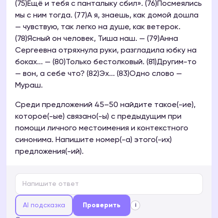
(75)Ещё и тебя с панталыку сбил». (76)Посмеялись
мы с ним тогда. (77)А я, знаешь, как домой дошла
— чувствую, так легко на душе, как ветерок.
(78)Ясный он человек, Тиша наш. — (79)Анна
Сергеевна отряхнула руки, разгладила юбку на
боках... — (80)Только бестолковый. (81)Другим-то
— вон, а себе что? (82)Эх... (83)Одно слово —
Мураш.
Среди предложений 45–50 найдите такое(-ие),
которое(-ые) связано(-ы) с предыдущим при
помощи личного местоимения и контекстного
синонима. Напишите номер(-а) этого(-их)
предложения(-ий).
AI подсказка
Проверить
i