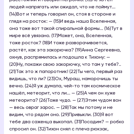
расстоянии и говорил негромко. (13)Не хотел
людей напрягать или ожидал, что не поймут...
(14)Вот и теперь говорил он, стоя в стороне и
глядя на росток: — (15)И ведь наша Вселенная,
она тоже вот такой спиральной формы... (16)Тут в
мире всё увязано. (17)Может, она, Вселенная,
тоже росток? (18)И тоже разворачивается,
растёт, как эта закорючка? (19)Анна Сергеевна,
охнув, распрямилась и подошла к Тихону: —
(20)Ну, покажи свою закорючку, что там у тебя?..
(21)Так это ж папоротник! (22)Ты чего, первый раз
видишь, что ли? (23)Ох, Мураш, наморочишь ты
вечно. (24)Я уж думала, чей-то там космическое
нашёл, метеорит, что ли... — (25)А чем он хуже
метеорита? (26)Тоже чудо. — (27)Этим чудом вон
— весь овраг зарос. — (28)Так мы потому и не
видим, что рядом оно. (29)Привыкли. (30)Я вот
тебе два саженца выкопал. (31)Посадим? — робко
спросил он. (32)Тихон снял с плеча рюкзак,