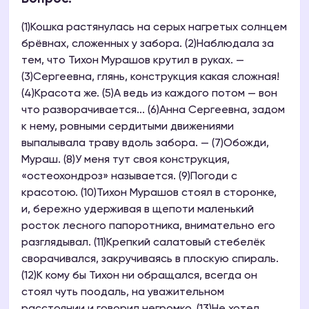
(1)Кошка растянулась на серых нагретых солнцем
брёвнах, сложенных у забора. (2)Наблюдала за
тем, что Тихон Мурашов крутил в руках. —
(3)Сергеевна, глянь, конструкция какая сложная!
(4)Красота же. (5)А ведь из каждого потом — вон
что разворачивается... (6)Анна Сергеевна, задом
к нему, ровными сердитыми движениями
выпалывала траву вдоль забора. — (7)Обожди,
Мураш. (8)У меня тут своя конструкция,
«остеохондроз» называется. (9)Погоди с
красотою. (10)Тихон Мурашов стоял в сторонке,
и, бережно удерживая в щепоти маленький
росток лесного папоротника, внимательно его
разглядывал. (11)Крепкий салатовый стебелёк
сворачивался, закручиваясь в плоскую спираль.
(12)К кому бы Тихон ни обращался, всегда он
стоял чуть поодаль, на уважительном