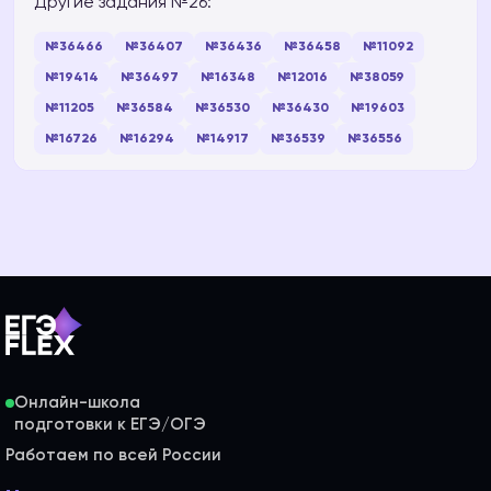
Другие задания №26:
№36466
№36407
№36436
№36458
№11092
№19414
№36497
№16348
№12016
№38059
№11205
№36584
№36530
№36430
№19603
№16726
№16294
№14917
№36539
№36556
Онлайн-школа
Работаем по всей России