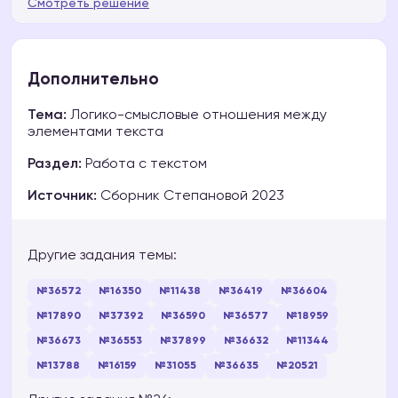
Смотреть решение
Дополнительно
Тема:
Логико-смысловые отношения между
элементами текста
Раздел:
Работа с текстом
Источник:
Сборник Степановой 2023
Другие задания темы:
№36572
№16350
№11438
№36419
№36604
№17890
№37392
№36590
№36577
№18959
№36673
№36553
№37899
№36632
№11344
№13788
№16159
№31055
№36635
№20521