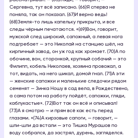
рассматривал. — (65)Гляди, — говорит, —
Сергевна, тут всё записано. (66)Я сперва не
поняла, так он показал. (67)И верно ведь!
(68)Земля-то лишь капельку прикрыта, и все
следы чёрным печатаются. «(69)Вон, говорит,
мужской след широкий, сапожный, а левая нога
подгребает — это Николай на станцию шёл, на
кирпичный завод, он уж год как хромает. (70)А по
обочине, вон, сторонкой, крупный собачий — это
Филипп, кобель Николаев, хозяина провожал, а
тот, видать, на него шикал, домой гнал. (71)А эти
— женские сапожки и маленькие следочки рядом
семенят — Зинка Ношу в сад вела, в Рождествено,
а сама потом на работу пойдёт, сапожки, гляди,
каблукастые». (72)Вот так он всё и описывал!
(73)А я смотрю — и прям всё как есть перед
глазами. «(74)А кирзовые сапоги, — говорит, —
шли-шли да встали — это Тишка Мурашов по
воду собрался, да застрял, дурень, загляделся.