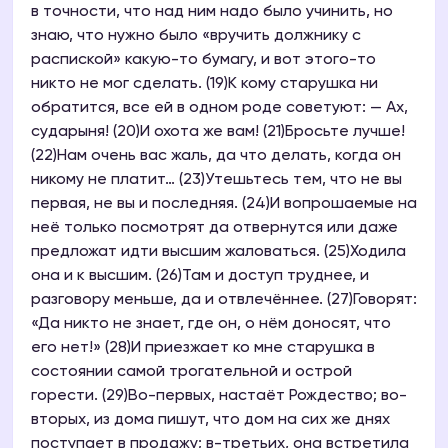
в точности, что над ним надо было учинить, но
знаю, что нужно было «вручить должнику с
распиской» какую-то бумагу, и вот этого-то
никто не мог сделать. (19)К кому старушка ни
обратится, все ей в одном роде советуют: — Ах,
сударыня! (20)И охота же вам! (21)Бросьте лучше!
(22)Нам очень вас жаль, да что делать, когда он
никому не платит… (23)Утешьтесь тем, что не вы
первая, не вы и последняя. (24)И вопрошаемые на
неё только посмотрят да отвернутся или даже
предложат идти высшим жаловаться. (25)Ходила
она и к высшим. (26)Там и доступ труднее, и
разговору меньше, да и отвлечённее. (27)Говорят:
«Да никто не знает, где он, о нём доносят, что
его нет!» (28)И приезжает ко мне старушка в
состоянии самой трогательной и острой
горести. (29)Во-первых, настаёт Рождество; во-
вторых, из дома пишут, что дом на сих же днях
поступает в продажу; в-третьих, она встретила