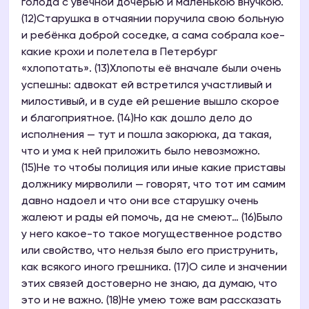
голода с увечной дочерью и маленькою внучкою.
(12)Старушка в отчаянии поручила свою больную
и ребёнка доброй соседке, а сама собрала кое-
какие крохи и полетела в Петербург
«хлопотать». (13)Хлопоты её вначале были очень
успешны: адвокат ей встретился участливый и
милостивый, и в суде ей решение вышло скорое
и благоприятное. (14)Но как дошло дело до
исполнения — тут и пошла закорюка, да такая,
что и ума к ней приложить было невозможно.
(15)Не то чтобы полиция или иные какие приставы
должнику мирволили — говорят, что тот им самим
давно надоел и что они все старушку очень
жалеют и рады ей помочь, да не смеют… (16)Было
у него какое-то такое могущественное родство
или свойство, что нельзя было его приструнить,
как всякого иного грешника. (17)О силе и значении
этих связей достоверно не знаю, да думаю, что
это и не важно. (18)Не умею тоже вам рассказать