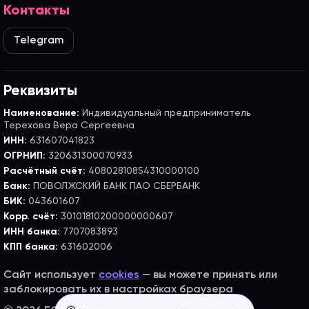
Контакты
Telegram
Реквизиты
Наименование:
Индивидуальный предприниматель
Терехова Вера Сергеевна
ИНН:
631607041823
ОГРНИП:
320631300070933
Расчётный счёт:
40802810854310000100
Банк:
ПОВОЛЖСКИЙ БАНК ПАО СБЕРБАНК
БИК:
043601607
Корр. счёт:
30101810200000000607
ИНН банка:
7707083893
КПП банка:
631602006
Сайт использует
cookies
— вы можете принять или
заблокировать их в настройках браузера