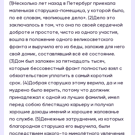
(1)Несколько лет назад в Петербург приехала
маленькая старушка-помещица, у которой было,
по её словам, «вопиющее дело». (2)Дело это
заключалось в том, что она по своей сердечной
доброте и простоте, чисто из одного участия,
вошла в положение одного великосветского
франта и выручила его из беды, заложив для него
свой домик, составлявший всё её состояние.
(3)Дом был заложен за пятнадцать тысяч,
которые бессовестный франт полностью взял с
обязательством уплатить в самый короткий
срок. (4)Добрая старушка этому верила, да и не
мудрено было верить, потому что должник
принадлежал к одной из лучших фамилий, имел
перед собою блестящую карьеру и получал
хорошие доходы имений и хорошее жалованье
по службе. (5)Денежные затруднения, из которых
благородная старушка его выручила, были
последствием какого-то мимолётного увлечения