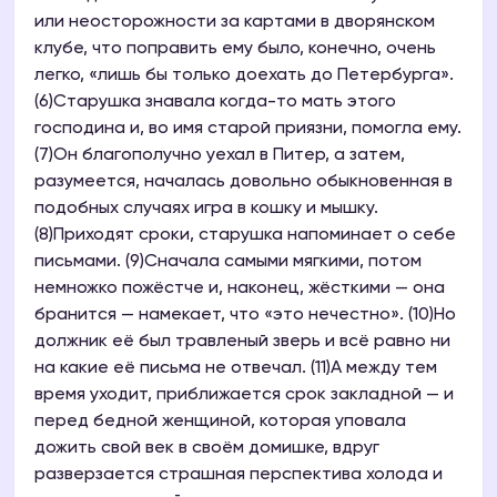
или неосторожности за картами в дворянском
клубе, что поправить ему было, конечно, очень
легко, «лишь бы только доехать до Петербурга».
(6)Старушка знавала когда-то мать этого
господина и, во имя старой приязни, помогла ему.
(7)Он благополучно уехал в Питер, а затем,
разумеется, началась довольно обыкновенная в
подобных случаях игра в кошку и мышку.
(8)Приходят сроки, старушка напоминает о себе
письмами. (9)Сначала самыми мягкими, потом
немножко пожёстче и, наконец, жёсткими — она
бранится — намекает, что «это нечестно». (10)Но
должник её был травленый зверь и всё равно ни
на какие её письма не отвечал. (11)А между тем
время уходит, приближается срок закладной — и
перед бедной женщиной, которая уповала
дожить свой век в своём домишке, вдруг
разверзается страшная перспектива холода и