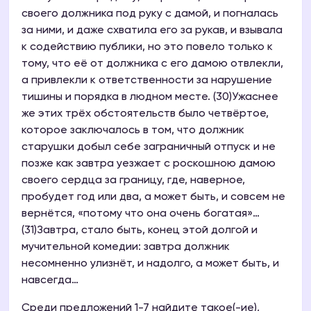
своего должника под руку с дамой, и погналась
за ними, и даже схватила его за рукав, и взывала
к содействию публики, но это повело только к
тому, что её от должника с его дамою отвлекли,
а привлекли к ответственности за нарушение
тишины и порядка в людном месте. (30)Ужаснее
же этих трёх обстоятельств было четвёртое,
которое заключалось в том, что должник
старушки добыл себе заграничный отпуск и не
позже как завтра уезжает с роскошною дамою
своего сердца за границу, где, наверное,
пробудет год или два, а может быть, и совсем не
вернётся, «потому что она очень богатая»…
(31)Завтра, стало быть, конец этой долгой и
мучительной комедии: завтра должник
несомненно улизнёт, и надолго, а может быть, и
навсегда…
Среди предложений 1-7 найдите такое(-ие),