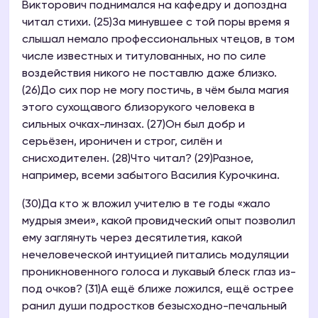
Викторович поднимался на кафедру и допоздна
читал стихи. (25)За минувшее с той поры время я
слышал немало профессиональных чтецов, в том
числе известных и титулованных, но по силе
воздействия никого не поставлю даже близко.
(26)До сих пор не могу постичь, в чём была магия
этого сухощавого близорукого человека в
сильных очках-линзах. (27)Он был добр и
серьёзен, ироничен и строг, силён и
снисходителен. (28)Что читал? (29)Разное,
например, всеми забытого Василия Курочкина.
(30)Да кто ж вложил учителю в те годы «жало
мудрыя змеи», какой провидческий опыт позволил
ему заглянуть через десятилетия, какой
нечеловеческой интуицией питались модуляции
проникновенного голоса и лукавый блеск глаз из-
под очков? (31)А ещё ближе ложился, ещё острее
ранил души подростков безысходно-печальный