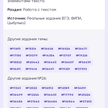
элементами текста
Раздел:
Работа с текстом
Источник:
Реальные задания (ЕГЭ, ФИПИ,
Цыбулько)
Другие задания темы:
№11693
№15216
№36626
№16024
№36471
№17150
№31079
№14354
№13707
№19226
№18822
№20442
№36463
№36607
№36639
№36611
№19416
№36491
№19201
№37392
Другие задания №26:
№11363
№12022
№36512
№12389
№36619
№36499
№12224
№36403
№17790
№20224
№36456
№37662
№36484
№36544
№37203