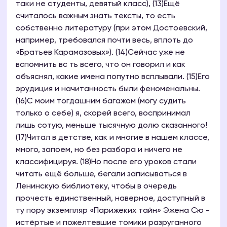
таки не студенты, девятый класс), (13)Ещё
считалось важным знать тексты, то есть
собственно литературу (при этом Достоевский,
например, требовался почти весь, вплоть до
«Братьев Карамазовых»). (14)Сейчас уже не
вспомнить вс ть всего, что он говорил и как
объяснял, какие имена попутно всплывали. (15)Его
эрудиция и начитанность были феноменальны.
(16)С моим тогдашним багажом (могу судить
только о себе) я, скорей всего, воспринимал
лишь сотую, меньше тысячную долю сказанного!
(17)Читал в детстве, как и многие в нашем классе,
много, запоем, но без разбора и ничего не
классифицируя. (18)Но после его уроков стали
читать ещё больше, бегали записываться в
Ленинскую библиотеку, чтобы в очередь
прочесть единственный, наверное, доступный в
ту пору экземпляр «Парижеких тайн» Эжена Сю -
истёртые и пожелтевшие томики разруганного