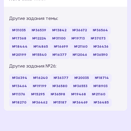
Другие задания темы:
№31035
№36539
№13842
№36672
№36564
№17368
№12224
№31100
№19713
№37073
№18444
№14865
№16699
№21160
№36436
№20199
№15540
№16377
№12046
№36590
Другие задания №26:
№36394
№16240
№36377
№20035
№18714
№13464
№19199
№36580
№36553
№18903
№11376
№15295
№36598
№19468
№21160
№18270
№36462
№15187
№36469
№36485