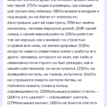
живучие болезни души. (16)Человек прошёл войну
как герой. (17)Он ходил в разведку, где каждый
шаг грозил ему гибелью. (18)Он воевал в воздухе и
под водой, он не бегал от опасности,
бесстрашно шёл ей навстречу. (19)И вот война
кончилась, человек вернулся домой. (20)К своей
семье, к своей мирной работе. (21)Он работал
так же хорошо, как и воевал: со страстью
отдавая все силы, не жалея здоровья. (22)Но
когда по навету клеветника сняли с работы его
друга, человека, которого он знал, как себя, в
невиновности которого он был убеждён, как в
своей собственной, он не вступился. (23)Он, не
боявшийся ни пуль, ни танков, испугался. (24)Он
не страшился смерти на поле битвы, но
побоялся сказать слово в пользу
справедливости. (25)Мальчишка разбил стекло. –
(26)Кто это сделал? – спрашивает учитель.
(27)Мальчишка молчит. (28)Он не боится слететь