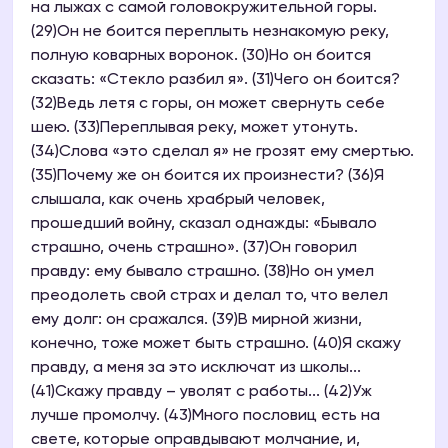
на лыжах с самой головокружительной горы.
(29)Он не боится переплыть незнакомую реку,
полную коварных воронок. (30)Но он боится
сказать: «Стекло разбил я». (31)Чего он боится?
(32)Ведь летя с горы, он может свернуть себе
шею. (33)Переплывая реку, может утонуть.
(34)Слова «это сделал я» не грозят ему смертью.
(35)Почему же он боится их произнести? (36)Я
слышала, как очень храбрый человек,
прошедший войну, сказал однажды: «Бывало
страшно, очень страшно». (37)Он говорил
правду: ему бывало страшно. (38)Но он умел
преодолеть свой страх и делал то, что велел
ему долг: он сражался. (39)В мирной жизни,
конечно, тоже может быть страшно. (40)Я скажу
правду, а меня за это исключат из школы...
(41)Скажу правду – уволят с работы... (42)Уж
лучше промолчу. (43)Много пословиц есть на
свете, которые оправдывают молчание, и,