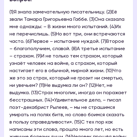
(1)Я знала замечательную писательницу. (2)Её
звали Тамара Григорьевна Габбе. (3)Она сказала
мне однажды: – В жизни много испытаний. (4)Их
не перечислишь. (5)Но вот три, они встречаются
часто. (6)Первое – испытание нуждой. (7)Второе
– благополучием, славой. (8)А третье испытание
– страхом. (9)И не только тем страхом, который
узнаёт человек на войне, а страхом, который
настигает его в обычной, мирной жизни. (10)Что
же это за страх, который не грозит ни смертью,
ни увечьем? (11)Не выдумка ли он? (12)Нет, не
выдумка. (13)Страх многолик, иногда он поражает
бесстрашных. (14)«Удивительное дело, – писал
поэт-декабрист Рылеев, – мы не страшимся
умирать на полях битв, но слово боимся сказать
в пользу справедливости». (15)С тех пор как
написаны эти слова, прошло много лет, но есть