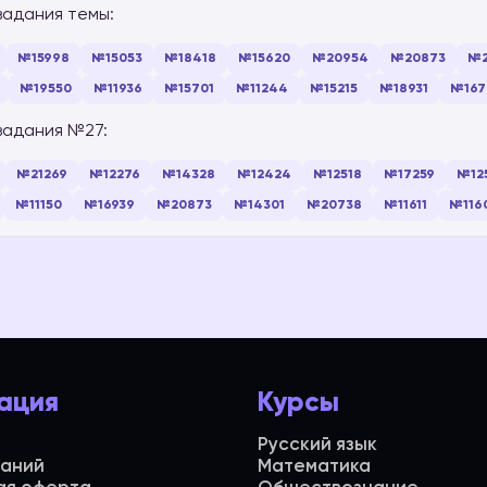
задания темы:
№15998
№15053
№18418
№15620
№20954
№20873
№2
№19550
№11936
№15701
№11244
№15215
№18931
№167
задания №27:
№21269
№12276
№14328
№12424
№12518
№17259
№12
№11150
№16939
№20873
№14301
№20738
№11611
№116
ация
Курсы
Русский язык
даний
Математика