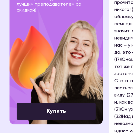
прочита
лучшим преподавателем со
никого!
скидкой!
обломку
семнадц
значит,
невидим
нас – у
да, это
(17)Юно
тот же 
застенч
С-с-п-п
листьев
виду. (
и, как 
(31)Он 
Купить
(32)Над
невозмо
одним и