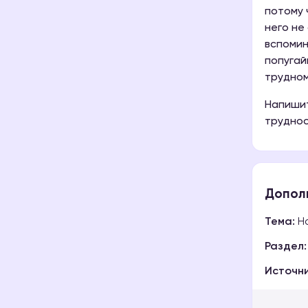
потому 
него не
вспомин
попугай
трудном
Напишит
трудно
Допол
Тема:
На
Раздел:
Источни