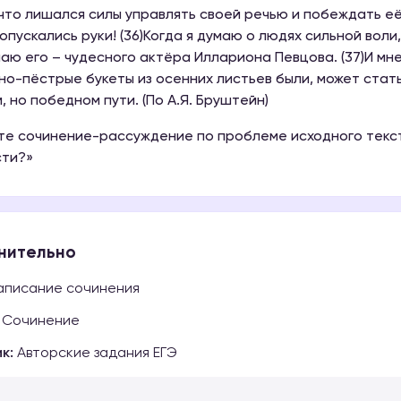
что лишался силы управлять своей речью и побеждать её 
 опускались руки! (36)Когда я думаю о людях сильной воли,
аю его – чудесного актёра Иллариона Певцова. (37)И мн
но-пёстрые букеты из осенних листьев были, может стат
, но победном пути. (По А.Я. Бруштейн)
е сочинение-рассуждение по проблеме исходного текст
сти?»
нительно
писание сочинения
Сочинение
к:
Авторские задания ЕГЭ