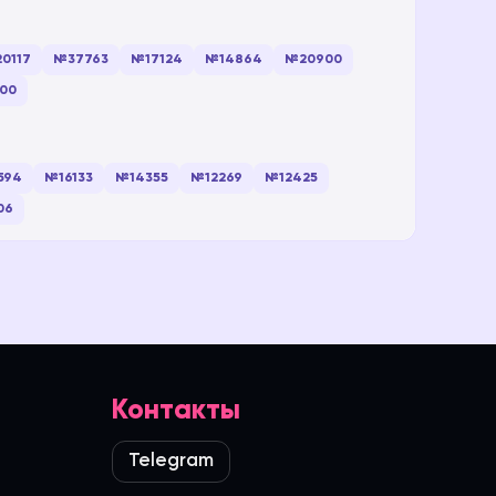
0117
№37763
№17124
№14864
№20900
00
594
№16133
№14355
№12269
№12425
06
Контакты
Telegram