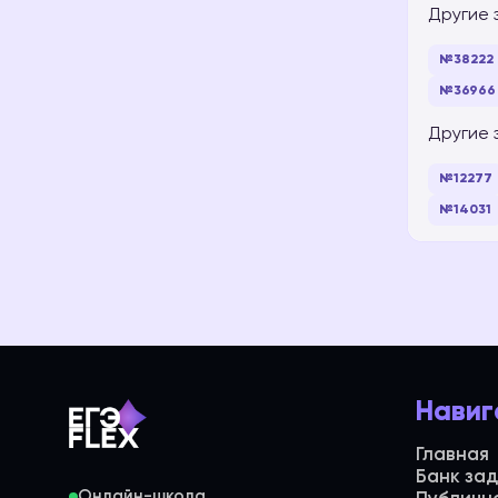
Другие 
№38222
№36966
Другие 
№12277
№14031
Навиг
Главная
Банк за
Онлайн-школа