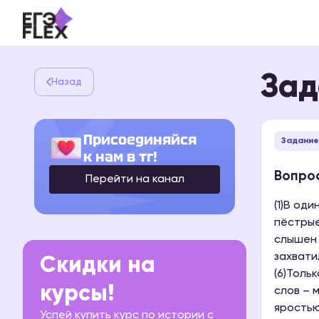
Зад
Назад
Присоединяйся
Задание
к нам в тг!
Вопрос
Перейти на канал
(1)В од
пёстрые
слышен 
захвати
Скидки на
(6)Толь
курсы!
слов – м
яростью
Успей купить курс по истории с