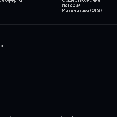
ая оферта
Обществознание
История
Математика (ОГЭ)
ль