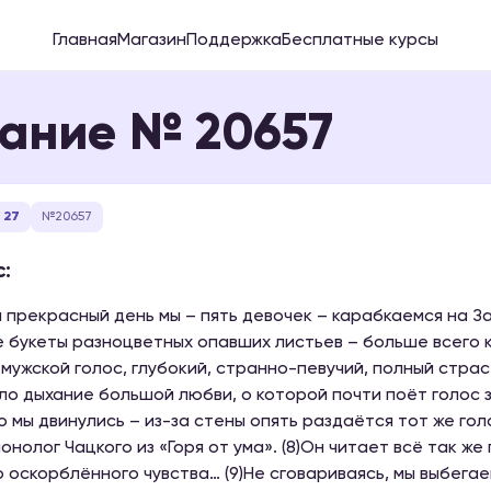
Главная
Магазин
Поддержка
Бесплатные курсы
ание № 20657
 27
№20657
:
ин прекрасный день мы – пять девочек – карабкаемся на За
 букеты разноцветных опавших листьев – больше всего кл
мужской голос, глубокий, странно-певучий, полный страст
ло дыхание большой любви, о которой почти поёт голос 
ко мы двинулись – из-за стены опять раздаётся тот же голо
онолог Чацкого из «Горя от ума». (8)Он читает всё так же 
 оскорблённого чувства… (9)Не сговариваясь, мы выбегаем