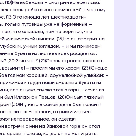
. (10)Мы выбежали – смотрим во все глаза:
еловек очень робко и застенчиво жмётся к тому
ос. (13)Это юноша лет шестнадцати-
, только пуговицы уже не форменные –
 тем, что слышали; нам не верится, что
 ученической шинели. (15)Но он смотрит на
глубоким, умным взглядом, – и мы понимаем:
сенние букеты из листьев всех расцветок.
вы? (20)З-за что? (21)Очень странно слышать:
а, возьмите! – просим мы его хором. (23)Юноша
бается нам хорошей, дружелюбной улыбкой: –
, прижимая к груди наши смешные букеты из
ны, вот он уже спускается с горы – исчез из
ли был Илларион Певцов. (28)Он был тяжёлый
ёром! (30)И у него в самом деле был талант!
ровал, читал монологи, отрывки из пьес.
возмог непреодолимое, он сделал
й встречи с ним на Замковой горе он стал
го срывы, полосы, когда он не мог играть,