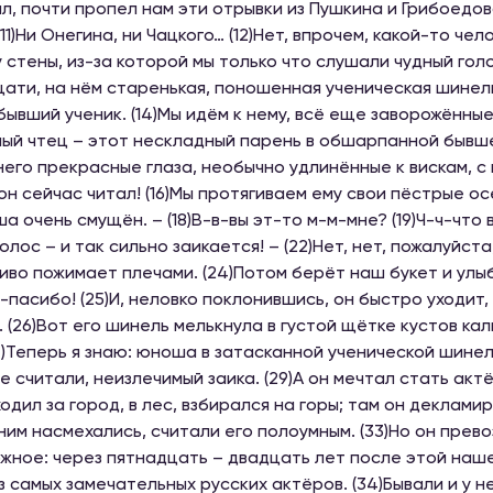
л, почти пропел нам эти отрывки из Пушкина и Грибоедова
 (11)Ни Онегина, ни Чацкого… (12)Нет, впрочем, какой-то ч
 стены, из-за которой мы только что слушали чудный гол
ати, на нём старенькая, поношенная ученическая шинель
 бывший ученик. (14)Мы идём к нему, всё еще заворожённые
ый чтец – этот нескладный парень в обшарпанной бывшей
 него прекрасные глаза, необычно удлинённые к вискам, с 
 он сейчас читал! (16)Мы протягиваем ему свои пёстрые о
ша очень смущён. – (18)В-в-вы эт-то м-м-мне? (19)Ч-ч-что 
голос – и так сильно заикается! – (22)Нет, нет, пожалуйст
иво пожимает плечами. (24)Потом берёт наш букет и улы
-пасибо! (25)И, неловко поклонившись, он быстро уходит
. (26)Вот его шинель мелькнула в густой щётке кустов кали
27)Теперь я знаю: юноша в затасканной ученической шине
все считали, неизлечимый заика. (29)А он мечтал стать акт
уходил за город, в лес, взбирался на горы; там он деклами
 ним насмехались, считали его полоумным. (33)Но он пре
жное: через пятнадцать – двадцать лет после этой наше
з самых замечательных русских актёров. (34)Бывали и у не