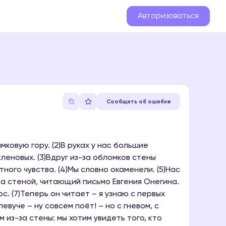
Авторизоваться
Сообщить об ошибке
мковую гору. (2)В руках у нас большие
еновых. (3)Вдруг из-за обломков стены
ного чувства. (4)Мы словно окаменели. (5)Нас
за стеной, читающий письмо Евгения Онегина.
с. (7)Теперь он читает – я узнаю с первых
певуче – ну совсем поёт! – но с гневом, с
 из-за стены: мы хотим увидеть того, кто