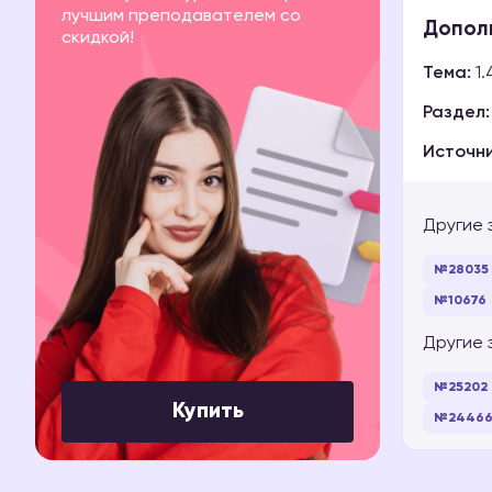
лучшим преподавателем со
Допол
скидкой!
Тема:
1.
Раздел:
Источни
Другие 
№28035
№10676
Другие 
№25202
Купить
№2446