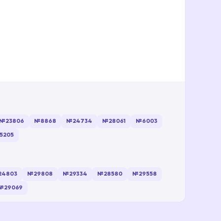
№23806
№8868
№24734
№28061
№6003
5205
24803
№29808
№29334
№28580
№29558
№29069