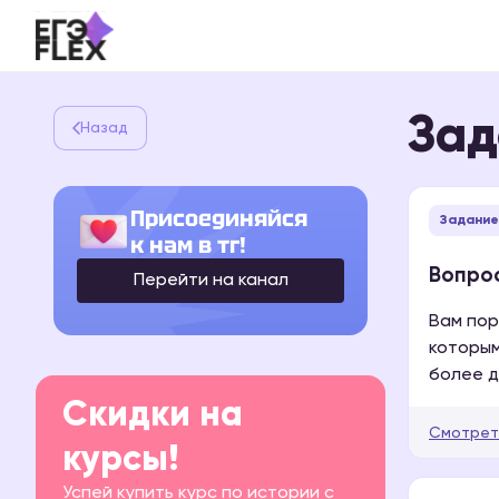
Зад
Назад
Присоединяйся
Задание
к нам в тг!
Вопрос
Перейти на канал
Вам пор
которым
более д
Скидки на
Смотрет
курсы!
Успей купить курс по истории с