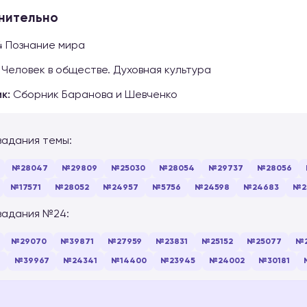
нительно
4 Познание мира
Человек в обществе. Духовная культура
к:
Сборник Баранова и Шевченко
задания темы:
№28047
№29809
№25030
№28054
№29737
№28056
№17571
№28052
№24957
№5756
№24598
№24683
№2
задания №24:
№29070
№39871
№27959
№23831
№25152
№25077
№
6
№39967
№24341
№14400
№23945
№24002
№30181