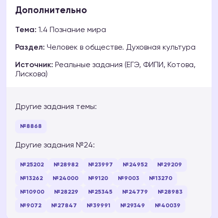
Дополнительно
Тема:
1.4 Познание мира
Раздел:
Человек в обществе. Духовная культура
Источник:
Реальные задания (ЕГЭ, ФИПИ, Котова,
Лискова)
Другие задания темы:
№8868
Другие задания №24:
№25202
№28982
№23997
№24952
№29209
№13262
№24000
№9120
№9003
№13270
№10900
№28229
№25345
№24779
№28983
№9072
№27847
№39991
№29349
№40039