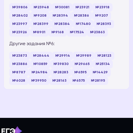
№39806
№23948
№30081
№23921
№23918
№28402
№9208
№28394
№28386
№9207
№23997
№28399
№28384
№17480
№28393
№23926
№8901
№9168
№17524
№23863
Другие задания №6:
№23873
№28444
№29914
№29989
№28123
№23886
№10859
№39830
№29665
№25134
№8787
№24984
№28283
№6595
№14429
№6028
№39950
№28163
№6575
№28195