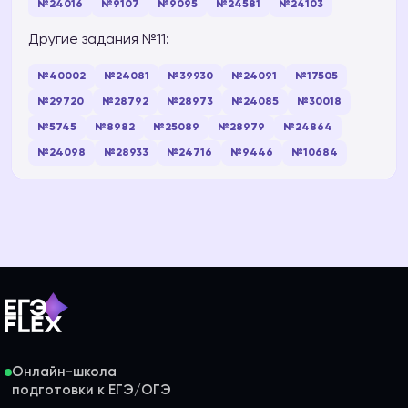
№24016
№9107
№9095
№24581
№24103
Другие задания №11:
№40002
№24081
№39930
№24091
№17505
№29720
№28792
№28973
№24085
№30018
№5745
№8982
№25089
№28979
№24864
№24098
№28933
№24716
№9446
№10684
Онлайн-школа