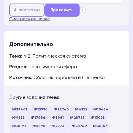
AI подсказка
Проверить
i
Смотреть решение
Дополнительно
Тема:
4.2. Политическая система
Раздел:
Политическая сфера
Источник:
Сборник Баранова и Шевченко
Другие задания темы:
№29469
№12936
№28746
№6352
№10684
№9533
№17454
№8981
№28735
№13028
№25197
№5898
№28731
№28749
№30167