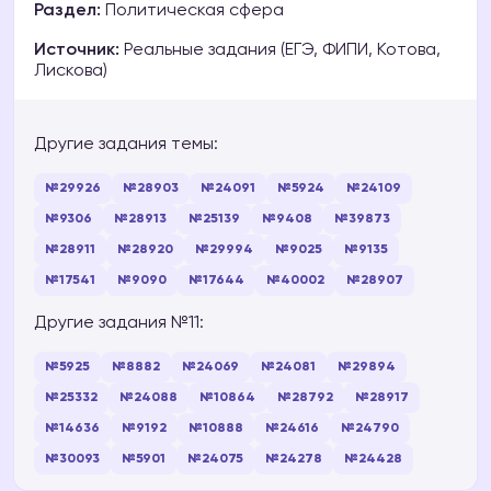
Раздел:
Политическая сфера
Источник:
Реальные задания (ЕГЭ, ФИПИ, Котова,
Лискова)
Другие задания темы:
№29926
№28903
№24091
№5924
№24109
№9306
№28913
№25139
№9408
№39873
№28911
№28920
№29994
№9025
№9135
№17541
№9090
№17644
№40002
№28907
Другие задания №11:
№5925
№8882
№24069
№24081
№29894
№25332
№24088
№10864
№28792
№28917
№14636
№9192
№10888
№24616
№24790
№30093
№5901
№24075
№24278
№24428