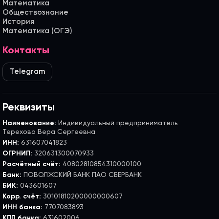
Математика
Обществознание
История
Математика (ОГЭ)
Контакты
Telegram
Реквизиты
Наименование:
Индивидуальный предприниматель
Терехова Вера Сергеевна
ИНН:
631607041823
ОГРНИП:
320631300070933
Расчётный счёт:
40802810854310000100
Банк:
ПОВОЛЖСКИЙ БАНК ПАО СБЕРБАНК
БИК:
043601607
Корр. счёт:
30101810200000000607
ИНН банка:
7707083893
КПП банка:
631602006